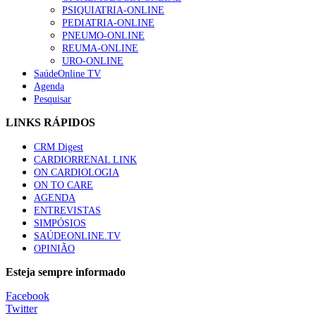
“Os programas de rastreio do cancro do pulmão são custo-ef
PSIQUIATRIA-ONLINE
66 visualizações
PEDIATRIA-ONLINE
PNEUMO-ONLINE
REUMA-ONLINE
URO-ONLINE
SaúdeOnline TV
Agenda
Trodelvy aprovado para primeira linha no cancro da mama tr
Pesquisar
61 visualizações
LINKS RÁPIDOS
CRM Digest
CARDIORRENAL LINK
Especialistas defendem mais potássio na alimentação para aj
ON CARDIOLOGIA
57 visualizações
ON TO CARE
AGENDA
ENTREVISTAS
SIMPÓSIOS
SAÚDEONLINE.TV
MAIS NOTÍCIAS
OPINIÃO
Sindicato diz que nova carreira de médicos dentistas reforça est
Esteja sempre informado
6 Ago, 2026
|
0 Comments
Facebook
Twitter