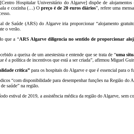
 [Centro Hospitalar Universitário do Algarve] dispõe de alojament
 sala e cozinha (…) O
preço é de 20 euros diários
”, refere uma mensa
cesso.
l de Saúde (ARS) do Algarve iria proporcionar “alojamento gratuit
nte o verão.
do que a “
ARS Algarve diligencia no sentido de proporcionar alo
ebido a queixa de um anestesista e entende que se trata de “
uma situ
 é a política de incentivos que está a ser criada”, afirmou Miguel Gui
lidade crítica”
para os hospitais do Algarve e que é essencial para o 
médicos “com disponibilidade para desempenhar funções na Região do A
 de saúde” na região.
ríodo estival de 2019, a assistência médica da região do Algarve, sem 