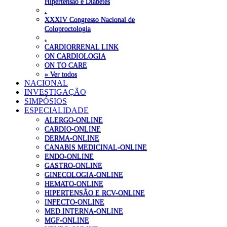
Hipertensão e Diabetes
.
XXXIV Congresso Nacional de
Coloproctologia
.
CARDIORRENAL LINK
ON CARDIOLOGIA
ON TO CARE
» Ver todos
NACIONAL
INVESTIGAÇÃO
SIMPÓSIOS
ESPECIALIDADE
ALERGO-ONLINE
CARDIO-ONLINE
DERMA-ONLINE
CANABIS MEDICINAL-ONLINE
ENDO-ONLINE
GASTRO-ONLINE
GINECOLOGIA-ONLINE
HEMATO-ONLINE
HIPERTENSÃO E RCV-ONLINE
INFECTO-ONLINE
MED.INTERNA-ONLINE
MGF-ONLINE