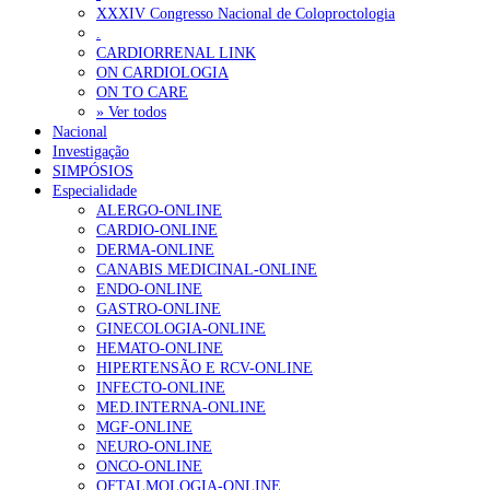
XXXIV Congresso Nacional de Coloproctologia
Sindicato acusa ULS São João de negar direitos de parentalidade a
.
CARDIORRENAL LINK
ON CARDIOLOGIA
OTÍCIAS MAIS LIDAS
ON TO CARE
» Ver todos
Nacional
Enfermagem Forense. “Da urgência ao tribunal, cada gesto c
Investigação
202 visualizações
SIMPÓSIOS
Especialidade
ALERGO-ONLINE
CARDIO-ONLINE
DERMA-ONLINE
Alguns milhares de utentes podem ficar sem médico de famíl
CANABIS MEDICINAL-ONLINE
175 visualizações
ENDO-ONLINE
GASTRO-ONLINE
GINECOLOGIA-ONLINE
HEMATO-ONLINE
HIPERTENSÃO E RCV-ONLINE
Quase quatro em cada dez doentes com enfarte apresentavam
INFECTO-ONLINE
86 visualizações
MED.INTERNA-ONLINE
MGF-ONLINE
NEURO-ONLINE
ONCO-ONLINE
OFTALMOLOGIA-ONLINE