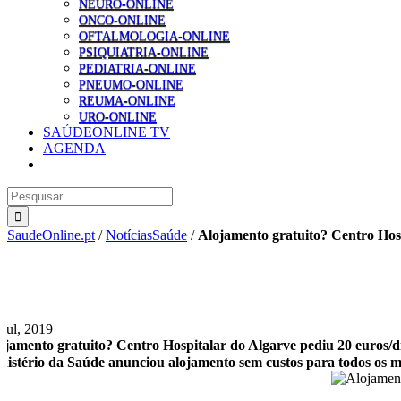
NEURO-ONLINE
ONCO-ONLINE
OFTALMOLOGIA-ONLINE
PSIQUIATRIA-ONLINE
PEDIATRIA-ONLINE
PNEUMO-ONLINE
REUMA-ONLINE
URO-ONLINE
SAÚDEONLINE TV
AGENDA
Pesquisar
SaudeOnline.pt
/
NotíciasSaúde
/
Alojamento gratuito? Centro Hosp
 Jul, 2019
ojamento gratuito? Centro Hospitalar do Algarve pediu 20 euros/di
nistério da Saúde anunciou alojamento sem custos para todos os m