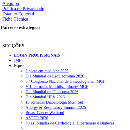
A equipa
Política de Privacidade
Estatuto Editorial
Ficha Técnica
rtilhe nas redes sociais:
Parceiro estratégico
SECÇÕES
LOGIN PROFISSIONAIS
JMF
squisar
Especiais
Update em medicina 2026
Dia Mundial da Esquizofrenia 2026
OTÍCIAS RECENTES
3.ᵒ Congresso Nacional de Ginecologia em MGF
VIII Jornadas Multidisciplinares MGF
Dia Mundial do Glaucoma 2026
SCORA X-Change Portugal promove formação internacional em saú
Dia Mundial HPV 2026
15 Jornadas Diabetologia MGF Sul
ANEM reúne com coordenador do Pacto Estratégico para a Saúde
Allergy & Respiratory Summit 2026
Breast Cancer Weekend
Sindicato diz que nova carreira de médicos dentistas reforça estabi
ASTOR 2026
40.as Jornadas de Cardiologia, Hipertensão e Diabetes
Mais de 400 utentes beneficiaram de comparticipação reforçada para
.