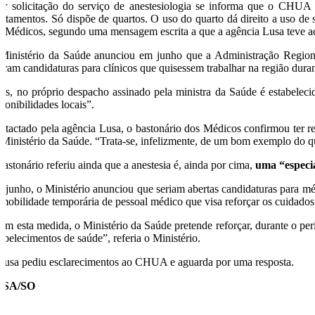
or solicitação do serviço de anestesiologia se informa que o CHUA
artamentos. Só dispõe de quartos. O uso do quarto dá direito a uso de
s Médicos, segundo uma mensagem escrita a que a agência Lusa teve a
Ministério da Saúde anunciou em junho que a Administração Regiona
riram candidaturas para clínicos que quisessem trabalhar na região dura
iás, no próprio despacho assinado pela ministra da Saúde é estabeleci
ponibilidades locais”.
ntactado pela agência Lusa, o bastonário dos Médicos confirmou ter rec
 Ministério da Saúde. “Trata-se, infelizmente, de um bom exemplo do que
bastonário referiu ainda que a anestesia é, ainda por cima,
uma “especia
 junho, o Ministério anunciou que seriam abertas candidaturas para 
 mobilidade temporária de pessoal médico que visa reforçar os cuidados
om esta medida, o Ministério da Saúde pretende reforçar, durante o pe
tabelecimentos de saúde”, referia o Ministério.
Lusa pediu esclarecimentos ao CHUA e aguarda por uma resposta.
USA/SO