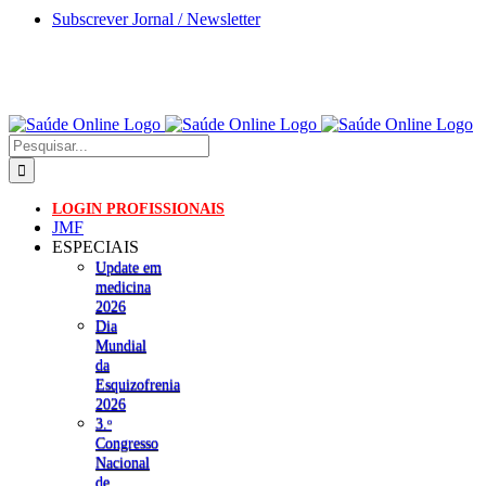
Skip
Subscrever Jornal / Newsletter
to
content
Pesquisar
LOGIN PROFISSIONAIS
JMF
ESPECIAIS
Update em
medicina
2026
Dia
Mundial
da
Esquizofrenia
2026
3.ᵒ
Congresso
Nacional
de