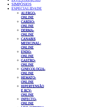
SIMPÓSIOS
ESPECIALIDADE
ALERGO-
ONLINE
CARDIO-
ONLINE
DERMA-
ONLINE
CANABIS
MEDICINAL-
ONLINE
ENDO-
ONLINE
GASTRO-
ONLINE
GINECOLOGIA-
ONLINE
HEMATO-
ONLINE
HIPERTENSÃO
E RCV-
ONLINE
INFECTO-
ONLINE