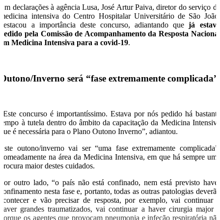
Em declarações à agência Lusa, José Artur Paiva, diretor do serviço d
medicina intensiva do Centro Hospitalar Universitário de São João
destacou a importância deste concurso, adiantando que
já estav
pedido pela Comissão de Acompanhamento da Resposta Naciona
em Medicina Intensiva para a covid-19
.
Outono/Inverno será “fase extremamente complicada”
“Este concurso é importantíssimo. Estava por nós pedido há bastant
tempo à tutela dentro do âmbito da capacitação da Medicina Intensiv
que é necessária para o Plano Outono Inverno”, adiantou.
Este outono/inverno vai ser “uma fase extremamente complicada”
nomeadamente na área da Medicina Intensiva, em que há sempre um
procura maior destes cuidados.
Por outro lado, “o país não está confinado, nem está previsto have
confinamento nesta fase e, portanto, todas as outras patologias deverã
acontecer e vão precisar de resposta, por exemplo, vai continuar 
haver grandes traumatizados, vai continuar a haver cirurgia major 
porque os agentes que provocam pneumonia e infeção respiratória nã