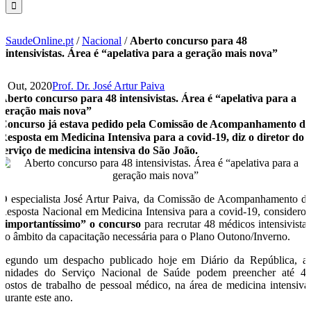
SaudeOnline.pt
/
Nacional
/
Aberto concurso para 48
intensivistas. Área é “apelativa para a geração mais nova”
9 Out, 2020
Prof. Dr. José Artur Paiva
Aberto concurso para 48 intensivistas. Área é “apelativa para a
geração mais nova”
Concurso já estava pedido pela Comissão de Acompanhamento d
Resposta em Medicina Intensiva para a covid-19, diz o diretor do
serviço de medicina intensiva do São João.
O especialista José Artur Paiva, da Comissão de Acompanhamento d
Resposta Nacional em Medicina Intensiva para a covid-19, considero
“importantíssimo” o concurso
para recrutar 48 médicos intensivistas
no âmbito da capacitação necessária para o Plano Outono/Inverno.
Segundo um despacho publicado hoje em Diário da República, a
unidades do Serviço Nacional de Saúde podem preencher até 4
postos de trabalho de pessoal médico, na área de medicina intensiva
durante este ano.