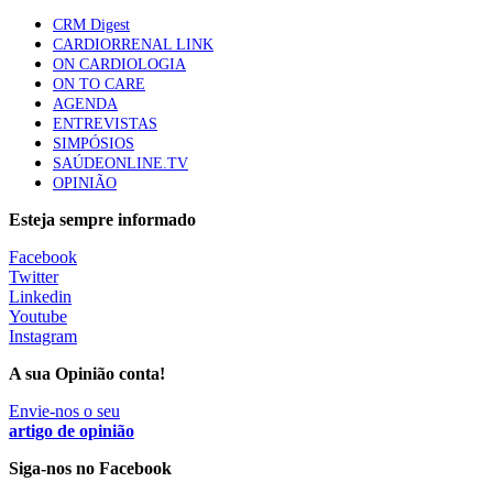
mama triplo negativo metastático em doentes não
CRM Digest
elegíveis para inibidores PD-(L)1
CARDIORRENAL LINK
61 visualizações
ON CARDIOLOGIA
ON TO CARE
AGENDA
Especialistas defendem mais potássio na alimentação
ENTREVISTAS
para ajudar a controlar a hipertensão
SIMPÓSIOS
57 visualizações
SAÚDEONLINE.TV
OPINIÃO
Esteja sempre informado
MAIS NOTÍCIAS
Facebook
Twitter
Linkedin
Sindicato diz que nova carreira de médicos dentistas reforça
Youtube
estabilidade no SNS
Instagram
6 Ago, 2026
|
0 Comments
A sua Opinião conta!
Envie-nos o seu
Mais de 400 utentes beneficiaram de comparticipação reforçada
artigo de opinião
para tratamentos de infertilidade na Madeira
Siga-nos no Facebook
6 Ago, 2026
|
0 Comments