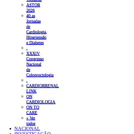
ASTOR
2026
40.as
Jornadas
de
Cardiologia,
Hipertensão
e Diabetes
.
XXXIV
Congresso
Nacional
de
Coloproctologia
.
CARDIORRENAL
LINK
ON
CARDIOLOGIA
ON TO
CARE
» Ver
todos
NACIONAL
INVESTIGAÇÃO