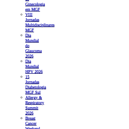
Ginecologia
em MGF
VIII
Jornadas
Multidisciplinares
MGF
Dia
Mundial
do
Glaucoma
2026
Dia
Mundial
HPV 2026
15
Jornadas
Diabetologia
MGF Sul
Allergy &
Respiratory
Summit
2026
Breast
Cancer
Weekend