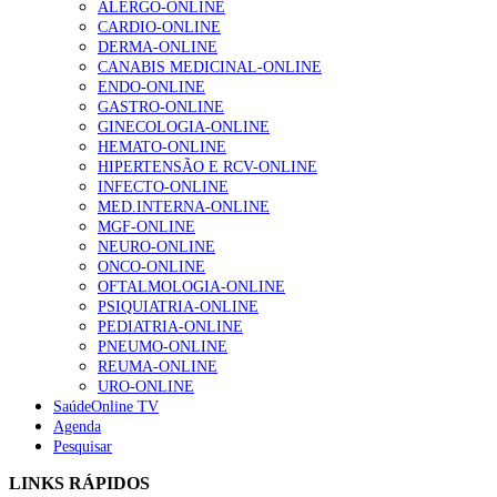
ALERGO-ONLINE
gesto conta e cada profissional faz a diferença”
CARDIO-ONLINE
202 visualizações
DERMA-ONLINE
CANABIS MEDICINAL-ONLINE
ENDO-ONLINE
GASTRO-ONLINE
Alguns milhares de utentes podem ficar sem médico de
GINECOLOGIA-ONLINE
família com nova regras do registo, alerta associação
HEMATO-ONLINE
175 visualizações
HIPERTENSÃO E RCV-ONLINE
INFECTO-ONLINE
MED.INTERNA-ONLINE
MGF-ONLINE
Quase quatro em cada dez doentes com enfarte
NEURO-ONLINE
apresentavam níveis elevados de Lp(a), revela estudo
ONCO-ONLINE
86 visualizações
OFTALMOLOGIA-ONLINE
PSIQUIATRIA-ONLINE
PEDIATRIA-ONLINE
PNEUMO-ONLINE
REUMA-ONLINE
“Os programas de rastreio do cancro do pulmão são
URO-ONLINE
custo-efetivos e representam um investimento
SaúdeOnline TV
sustentável para os sistemas de saúde”
Agenda
66 visualizações
Pesquisar
LINKS RÁPIDOS
Trodelvy aprovado para primeira linha no cancro da