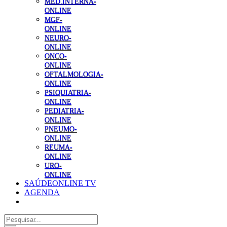
MED.INTERNA-
ONLINE
MGF-
ONLINE
NEURO-
ONLINE
ONCO-
ONLINE
OFTALMOLOGIA-
ONLINE
PSIQUIATRIA-
ONLINE
PEDIATRIA-
ONLINE
PNEUMO-
ONLINE
REUMA-
ONLINE
URO-
ONLINE
SAÚDEONLINE TV
AGENDA
Pesquisar