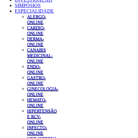
SIMPÓSIOS
ESPECIALIDADE
ALERGO-
ONLINE
CARDIO-
ONLINE
DERMA-
ONLINE
CANABIS
MEDICINAL-
ONLINE
ENDO-
ONLINE
GASTRO-
ONLINE
GINECOLOGIA-
ONLINE
HEMATO-
ONLINE
HIPERTENSÃO
E RCV-
ONLINE
INFECTO-
ONLINE