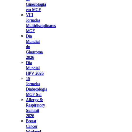
Ginecologia
em MGF
VIII
Jornadas
Multidisciplinares
MGF
Dia
Mundial
do
Glaucoma
2026
Dia
Mundial
HPV 2026
15
Jornadas
Diabetologia
MGF Sul
Allergy &
Respiratory
Summit
2026
Breast
Cancer
Weekend