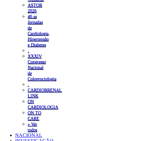
ASTOR
2026
40.as
Jornadas
de
Cardiologia,
Hipertensão
e Diabetes
.
XXXIV
Congresso
Nacional
de
Coloproctologia
.
CARDIORRENAL
LINK
ON
CARDIOLOGIA
ON TO
CARE
» Ver
todos
NACIONAL
INVESTIGAÇÃO