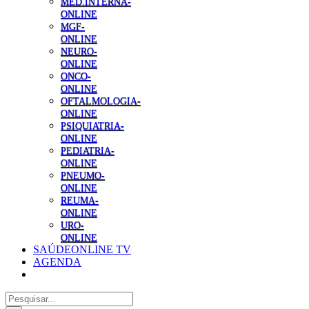
MED.INTERNA-
ONLINE
MGF-
ONLINE
NEURO-
ONLINE
ONCO-
ONLINE
OFTALMOLOGIA-
ONLINE
PSIQUIATRIA-
ONLINE
PEDIATRIA-
ONLINE
PNEUMO-
ONLINE
REUMA-
ONLINE
URO-
ONLINE
SAÚDEONLINE TV
AGENDA
Pesquisar