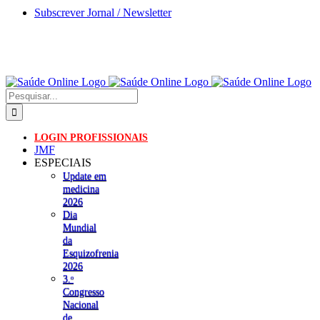
Skip
Subscrever Jornal / Newsletter
to
content
Pesquisar
LOGIN PROFISSIONAIS
JMF
ESPECIAIS
Update em
medicina
2026
Dia
Mundial
da
Esquizofrenia
2026
3.ᵒ
Congresso
Nacional
de