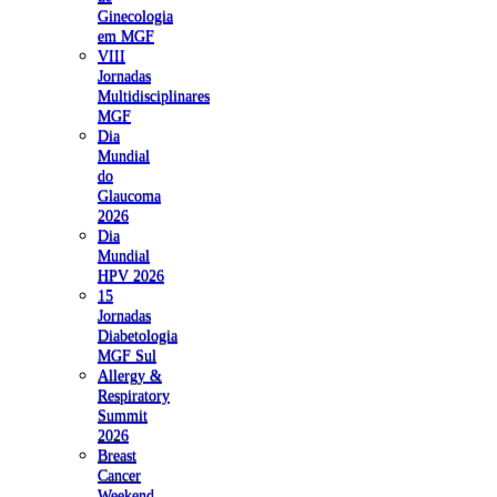
Ginecologia
em MGF
VIII
Jornadas
Multidisciplinares
MGF
Dia
Mundial
do
Glaucoma
2026
Dia
Mundial
HPV 2026
15
Jornadas
Diabetologia
MGF Sul
Allergy &
Respiratory
Summit
2026
Breast
Cancer
Weekend