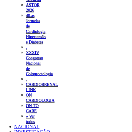
ASTOR
2026
40.as
Jornadas
de
Cardiologia,
Hipertensão
e Diabetes
.
XXXIV
Congresso
Nacional
de
Coloproctologia
.
CARDIORRENAL
LINK
ON
CARDIOLOGIA
ON TO
CARE
» Ver
todos
NACIONAL
INVESTIGAÇÃO