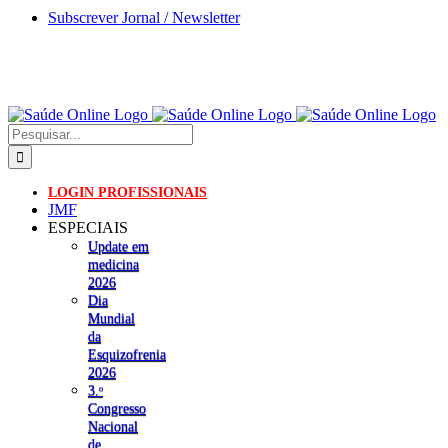
Skip
Subscrever Jornal / Newsletter
to
content
Pesquisar
LOGIN PROFISSIONAIS
JMF
ESPECIAIS
Update em
medicina
2026
Dia
Mundial
da
Esquizofrenia
2026
3.ᵒ
Congresso
Nacional
de