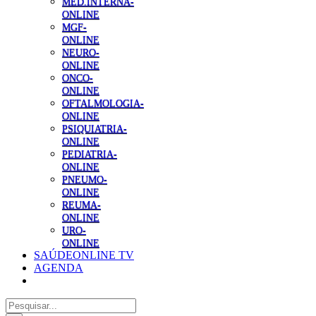
MED.INTERNA-
ONLINE
MGF-
ONLINE
NEURO-
ONLINE
ONCO-
ONLINE
OFTALMOLOGIA-
ONLINE
PSIQUIATRIA-
ONLINE
PEDIATRIA-
ONLINE
PNEUMO-
ONLINE
REUMA-
ONLINE
URO-
ONLINE
SAÚDEONLINE TV
AGENDA
Pesquisar