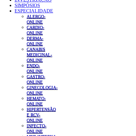
SIMPÓSIOS
ESPECIALIDADE
ALERGO-
ONLINE
CARDIO-
ONLINE
DERMA-
ONLINE
CANABIS
MEDICINAL-
ONLINE
ENDO-
ONLINE
GASTRO-
ONLINE
GINECOLOGIA-
ONLINE
HEMATO-
ONLINE
HIPERTENSÃO
E RCV-
ONLINE
INFECTO-
ONLINE