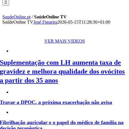
SaudeOnline.pt
/
SaúdeOnline TV
SaúdeOnline TV
José Figueira
2026-05-15T11:28:36+01:00
VER MAIS VIDEOS
Suplementação com LH aumenta taxa de
gravidez e melhora qualidade dos ovócitos
a partir dos 35 anos
Travar a DPOC, a próxima exacerbação não avisa
Fibrilhação auricular e o papel do médico de família na
decisão terapêutica