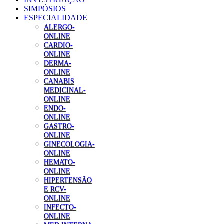
SIMPÓSIOS
ESPECIALIDADE
ALERGO-
ONLINE
CARDIO-
ONLINE
DERMA-
ONLINE
CANABIS
MEDICINAL-
ONLINE
ENDO-
ONLINE
GASTRO-
ONLINE
GINECOLOGIA-
ONLINE
HEMATO-
ONLINE
HIPERTENSÃO
E RCV-
ONLINE
INFECTO-
ONLINE