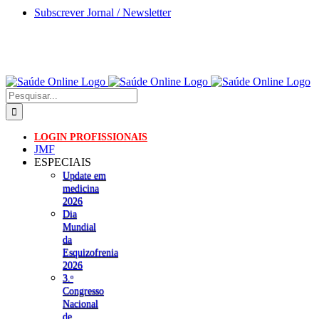
Skip
Subscrever Jornal / Newsletter
to
content
Pesquisar
LOGIN PROFISSIONAIS
JMF
ESPECIAIS
Update em
medicina
2026
Dia
Mundial
da
Esquizofrenia
2026
3.ᵒ
Congresso
Nacional
de