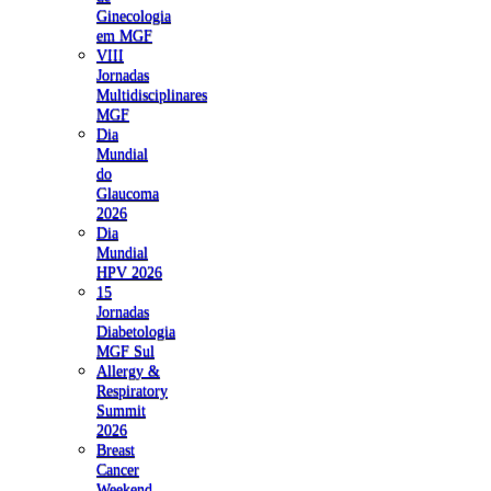
Ginecologia
em MGF
VIII
Jornadas
Multidisciplinares
MGF
Dia
Mundial
do
Glaucoma
2026
Dia
Mundial
HPV 2026
15
Jornadas
Diabetologia
MGF Sul
Allergy &
Respiratory
Summit
2026
Breast
Cancer
Weekend