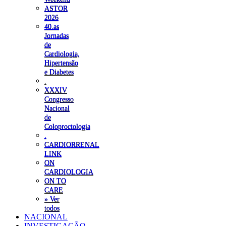
ASTOR
2026
40.as
Jornadas
de
Cardiologia,
Hipertensão
e Diabetes
.
XXXIV
Congresso
Nacional
de
Coloproctologia
.
CARDIORRENAL
LINK
ON
CARDIOLOGIA
ON TO
CARE
» Ver
todos
NACIONAL
INVESTIGAÇÃO