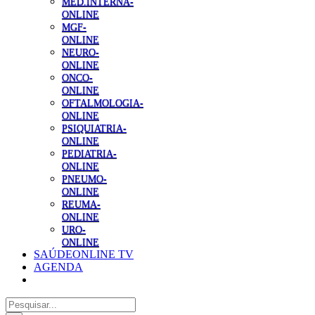
MED.INTERNA-
ONLINE
MGF-
ONLINE
NEURO-
ONLINE
ONCO-
ONLINE
OFTALMOLOGIA-
ONLINE
PSIQUIATRIA-
ONLINE
PEDIATRIA-
ONLINE
PNEUMO-
ONLINE
REUMA-
ONLINE
URO-
ONLINE
SAÚDEONLINE TV
AGENDA
Pesquisar