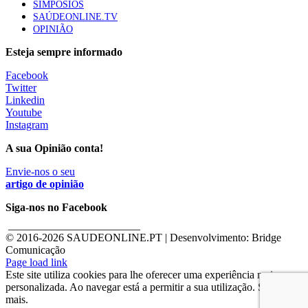
SIMPÓSIOS
SAÚDEONLINE.TV
OPINIÃO
Esteja sempre informado
Facebook
Twitter
Linkedin
Youtube
Instagram
A sua Opinião conta!
Envie-nos o seu
artigo de opinião
Siga-nos no Facebook
________________________
© 2016-
2026 SAUDEONLINE.PT | Desenvolvimento: Bridge
Comunicação
Page load link
Este site utiliza cookies para lhe oferecer uma experiência mais
personalizada. Ao navegar está a permitir a sua utilização. Saber
mais.