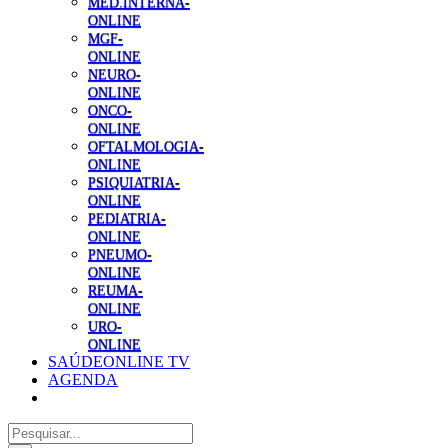
MED.INTERNA-
ONLINE
MGF-
ONLINE
NEURO-
ONLINE
ONCO-
ONLINE
OFTALMOLOGIA-
ONLINE
PSIQUIATRIA-
ONLINE
PEDIATRIA-
ONLINE
PNEUMO-
ONLINE
REUMA-
ONLINE
URO-
ONLINE
SAÚDEONLINE TV
AGENDA
Pesquisar