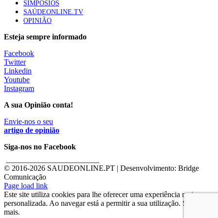
SIMPÓSIOS
SAÚDEONLINE.TV
OPINIÃO
Esteja sempre informado
Facebook
Twitter
Linkedin
Youtube
Instagram
A sua Opinião conta!
Envie-nos o seu
artigo de opinião
Siga-nos no Facebook
________________________
© 2016-
2026 SAUDEONLINE.PT | Desenvolvimento: Bridge
Comunicação
Page load link
Este site utiliza cookies para lhe oferecer uma experiência mais
personalizada. Ao navegar está a permitir a sua utilização. Saber
mais.