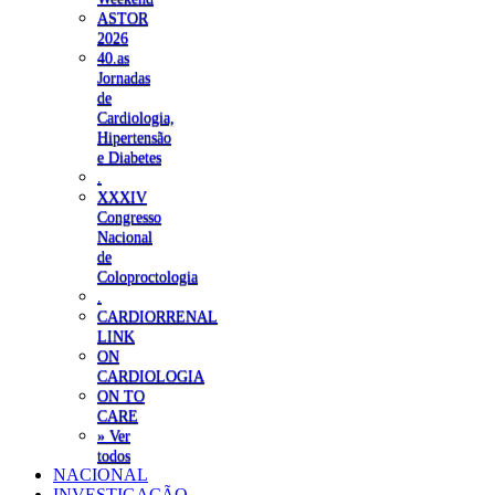
ASTOR
2026
40.as
Jornadas
de
Cardiologia,
Hipertensão
e Diabetes
.
XXXIV
Congresso
Nacional
de
Coloproctologia
.
CARDIORRENAL
LINK
ON
CARDIOLOGIA
ON TO
CARE
» Ver
todos
NACIONAL
INVESTIGAÇÃO