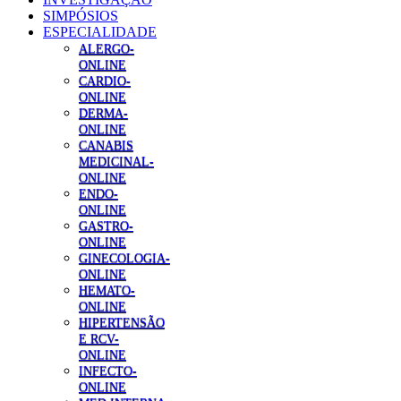
SIMPÓSIOS
ESPECIALIDADE
ALERGO-
ONLINE
CARDIO-
ONLINE
DERMA-
ONLINE
CANABIS
MEDICINAL-
ONLINE
ENDO-
ONLINE
GASTRO-
ONLINE
GINECOLOGIA-
ONLINE
HEMATO-
ONLINE
HIPERTENSÃO
E RCV-
ONLINE
INFECTO-
ONLINE