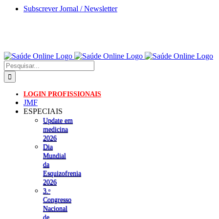
Skip
Subscrever Jornal / Newsletter
to
content
Pesquisar
LOGIN PROFISSIONAIS
JMF
ESPECIAIS
Update em
medicina
2026
Dia
Mundial
da
Esquizofrenia
2026
3.ᵒ
Congresso
Nacional
de