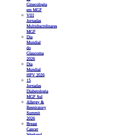
Ginecologia
em MGF
VIII
Jornadas
Multidisciplinares
MGF
Dia
Mundial
do
Glaucoma
2026
Dia
Mundial
HPV 2026
15
Jornadas
Diabetologia
MGF Sul
Allergy &
Respiratory
Summit
2026
Breast
Cancer
Weekend