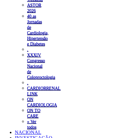
ASTOR
2026
40.as
Jornadas
de
Cardiologia,
Hipertensão
e Diabetes
.
XXXIV
Congresso
Nacional
de
Coloproctologia
.
CARDIORRENAL
LINK
ON
CARDIOLOGIA
ON TO
CARE
» Ver
todos
NACIONAL
INVESTIGAÇÃO