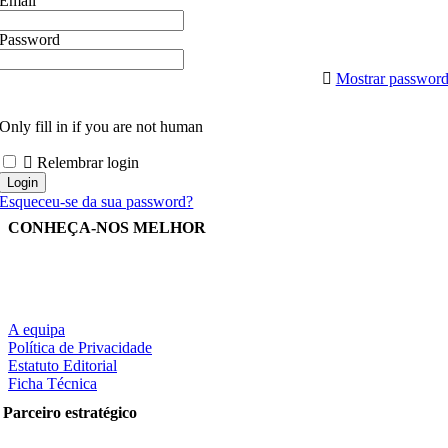
Email
Password
Mostrar passwor
Only fill in if you are not human
Relembrar login
Esqueceu-se da sua password?
CONHEÇA-NOS MELHOR
A equipa
Política de Privacidade
Estatuto Editorial
Ficha Técnica
Parceiro estratégico