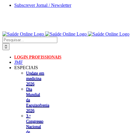
Skip
Subscrever Jornal / Newsletter
to
content
Pesquisar
LOGIN PROFISSIONAIS
JMF
ESPECIAIS
Update em
medicina
2026
Dia
Mundial
da
Esquizofrenia
2026
3.ᵒ
Congresso
Nacional
de