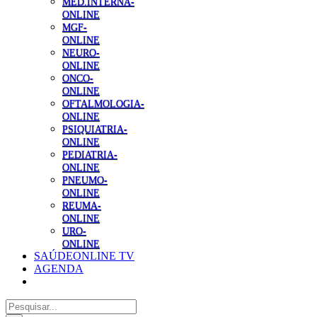
MED.INTERNA-
ONLINE
MGF-
ONLINE
NEURO-
ONLINE
ONCO-
ONLINE
OFTALMOLOGIA-
ONLINE
PSIQUIATRIA-
ONLINE
PEDIATRIA-
ONLINE
PNEUMO-
ONLINE
REUMA-
ONLINE
URO-
ONLINE
SAÚDEONLINE TV
AGENDA
Pesquisar