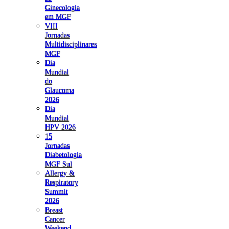
Ginecologia
em MGF
VIII
Jornadas
Multidisciplinares
MGF
Dia
Mundial
do
Glaucoma
2026
Dia
Mundial
HPV 2026
15
Jornadas
Diabetologia
MGF Sul
Allergy &
Respiratory
Summit
2026
Breast
Cancer
Weekend