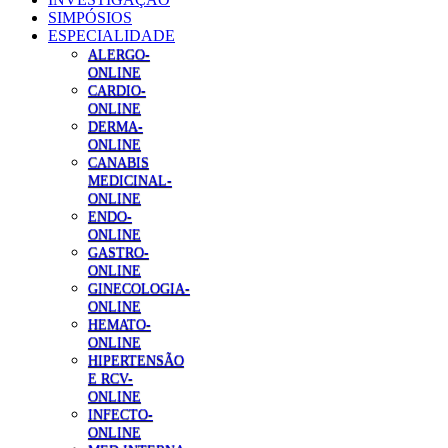
SIMPÓSIOS
ESPECIALIDADE
ALERGO-
ONLINE
CARDIO-
ONLINE
DERMA-
ONLINE
CANABIS
MEDICINAL-
ONLINE
ENDO-
ONLINE
GASTRO-
ONLINE
GINECOLOGIA-
ONLINE
HEMATO-
ONLINE
HIPERTENSÃO
E RCV-
ONLINE
INFECTO-
ONLINE