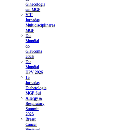
Ginecologia
em MGF
VIII
Jornadas
Multidisciplinares
MGF
Dia
Mundial
do
Glaucoma
2026
Dia
Mundial
HPV 2026
15
Jornadas
Diabetologia
MGF Sul
Allergy &
Respiratory
Summit
2026
Breast
Cancer
Weekend