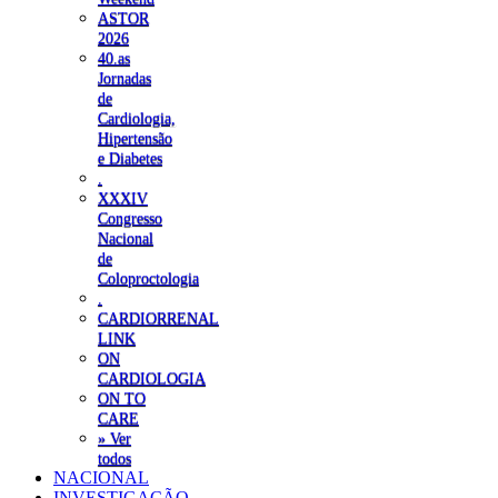
ASTOR
2026
40.as
Jornadas
de
Cardiologia,
Hipertensão
e Diabetes
.
XXXIV
Congresso
Nacional
de
Coloproctologia
.
CARDIORRENAL
LINK
ON
CARDIOLOGIA
ON TO
CARE
» Ver
todos
NACIONAL
INVESTIGAÇÃO