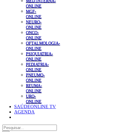
MED.INTERNA-
ONLINE
MGF-
ONLINE
NEURO-
ONLINE
ONCO-
ONLINE
OFTALMOLOGIA-
ONLINE
PSIQUIATRIA-
ONLINE
PEDIATRIA-
ONLINE
PNEUMO-
ONLINE
REUMA-
ONLINE
URO-
ONLINE
SAÚDEONLINE TV
AGENDA
Pesquisar