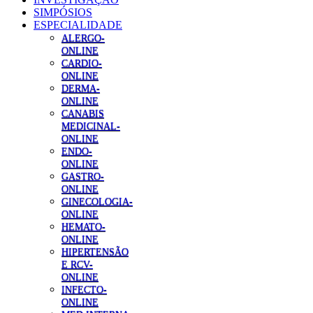
SIMPÓSIOS
ESPECIALIDADE
ALERGO-
ONLINE
CARDIO-
ONLINE
DERMA-
ONLINE
CANABIS
MEDICINAL-
ONLINE
ENDO-
ONLINE
GASTRO-
ONLINE
GINECOLOGIA-
ONLINE
HEMATO-
ONLINE
HIPERTENSÃO
E RCV-
ONLINE
INFECTO-
ONLINE