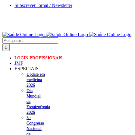
Skip
Subscrever Jornal / Newsletter
to
content
Pesquisar
LOGIN PROFISSIONAIS
JMF
ESPECIAIS
Update em
medicina
2026
Dia
Mundial
da
Esquizofrenia
2026
3.ᵒ
Congresso
Nacional
de