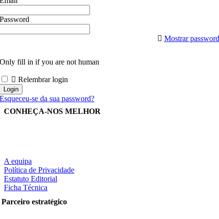
Email
Password
Mostrar passwor
Only fill in if you are not human
Relembrar login
Esqueceu-se da sua password?
CONHEÇA-NOS MELHOR
A equipa
Política de Privacidade
Estatuto Editorial
Ficha Técnica
Parceiro estratégico