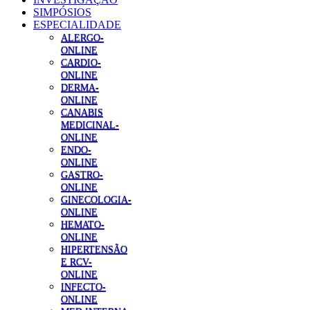
SIMPÓSIOS
ESPECIALIDADE
ALERGO-
ONLINE
CARDIO-
ONLINE
DERMA-
ONLINE
CANABIS
MEDICINAL-
ONLINE
ENDO-
ONLINE
GASTRO-
ONLINE
GINECOLOGIA-
ONLINE
HEMATO-
ONLINE
HIPERTENSÃO
E RCV-
ONLINE
INFECTO-
ONLINE