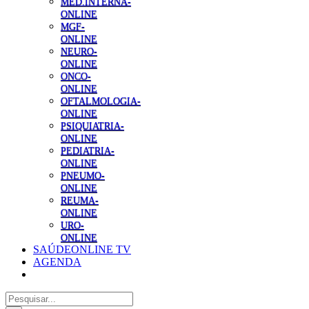
MED.INTERNA-
ONLINE
MGF-
ONLINE
NEURO-
ONLINE
ONCO-
ONLINE
OFTALMOLOGIA-
ONLINE
PSIQUIATRIA-
ONLINE
PEDIATRIA-
ONLINE
PNEUMO-
ONLINE
REUMA-
ONLINE
URO-
ONLINE
SAÚDEONLINE TV
AGENDA
Pesquisar