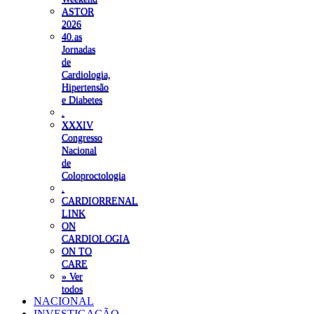
ASTOR
2026
40.as
Jornadas
de
Cardiologia,
Hipertensão
e Diabetes
.
XXXIV
Congresso
Nacional
de
Coloproctologia
.
CARDIORRENAL
LINK
ON
CARDIOLOGIA
ON TO
CARE
» Ver
todos
NACIONAL
INVESTIGAÇÃO