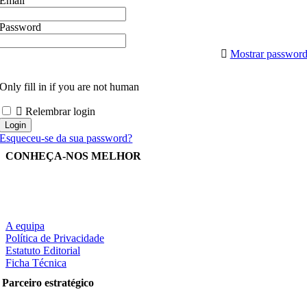
Email
Password
Mostrar passwor
Only fill in if you are not human
Relembrar login
Esqueceu-se da sua password?
CONHEÇA-NOS MELHOR
A equipa
Política de Privacidade
Estatuto Editorial
Ficha Técnica
Parceiro estratégico