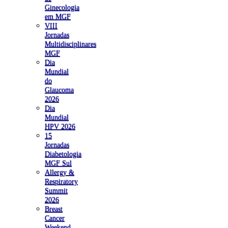
Ginecologia
em MGF
VIII
Jornadas
Multidisciplinares
MGF
Dia
Mundial
do
Glaucoma
2026
Dia
Mundial
HPV 2026
15
Jornadas
Diabetologia
MGF Sul
Allergy &
Respiratory
Summit
2026
Breast
Cancer
Weekend