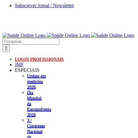
Skip
Subscrever Jornal / Newsletter
to
content
Pesquisar
LOGIN PROFISSIONAIS
JMF
ESPECIAIS
Update em
medicina
2026
Dia
Mundial
da
Esquizofrenia
2026
3.ᵒ
Congresso
Nacional
de