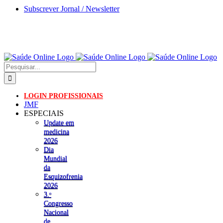
Skip
Subscrever Jornal / Newsletter
to
content
Pesquisar
LOGIN PROFISSIONAIS
JMF
ESPECIAIS
Update em
medicina
2026
Dia
Mundial
da
Esquizofrenia
2026
3.ᵒ
Congresso
Nacional
de