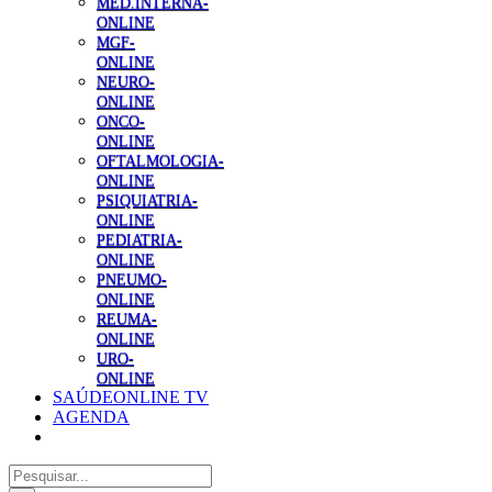
MED.INTERNA-
ONLINE
MGF-
ONLINE
NEURO-
ONLINE
ONCO-
ONLINE
OFTALMOLOGIA-
ONLINE
PSIQUIATRIA-
ONLINE
PEDIATRIA-
ONLINE
PNEUMO-
ONLINE
REUMA-
ONLINE
URO-
ONLINE
SAÚDEONLINE TV
AGENDA
Pesquisar