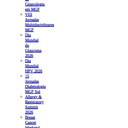
Ginecologia
em MGF
VIII
Jornadas
Multidisciplinares
MGF
Dia
Mundial
do
Glaucoma
2026
Dia
Mundial
HPV 2026
15
Jornadas
Diabetologia
MGF Sul
Allergy &
Respiratory
Summit
2026
Breast
Cancer
Weekend