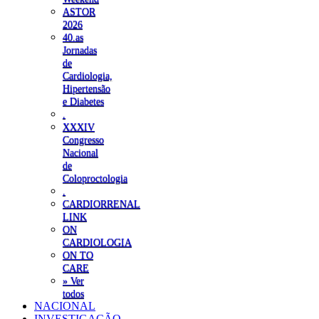
ASTOR
2026
40.as
Jornadas
de
Cardiologia,
Hipertensão
e Diabetes
.
XXXIV
Congresso
Nacional
de
Coloproctologia
.
CARDIORRENAL
LINK
ON
CARDIOLOGIA
ON TO
CARE
» Ver
todos
NACIONAL
INVESTIGAÇÃO