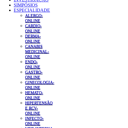
SIMPÓSIOS
ESPECIALIDADE
ALERGO-
ONLINE
CARDIO-
ONLINE
DERMA-
ONLINE
CANABIS
MEDICINAL-
ONLINE
ENDO-
ONLINE
GASTRO-
ONLINE
GINECOLOGIA-
ONLINE
HEMATO-
ONLINE
HIPERTENSÃO
E RCV-
ONLINE
INFECTO-
ONLINE