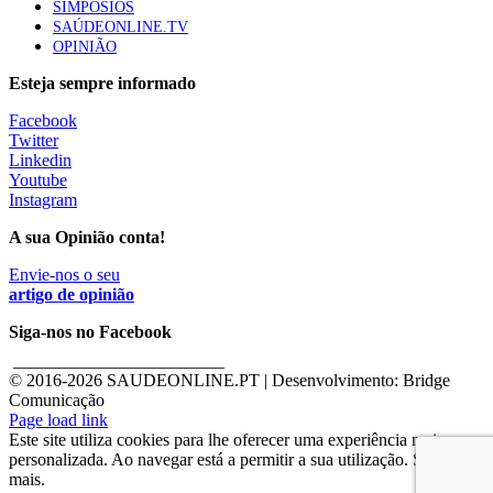
SIMPÓSIOS
SAÚDEONLINE.TV
OPINIÃO
Esteja sempre informado
Facebook
Twitter
Linkedin
Youtube
Instagram
A sua Opinião conta!
Envie-nos o seu
artigo de opinião
Siga-nos no Facebook
________________________
© 2016-
2026 SAUDEONLINE.PT | Desenvolvimento: Bridge
Comunicação
Page load link
Este site utiliza cookies para lhe oferecer uma experiência mais
personalizada. Ao navegar está a permitir a sua utilização. Saber
mais.