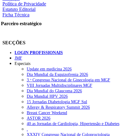
Política de Privacidade
Estatuto Editorial
Ficha Técnica
Parceiro estratégico
SECÇÕES
LOGIN PROFISSIONAIS
JMF
Especiais
Update em medicina 2026
Dia Mundial da Esquizofrenia 2026
3.ᵒ Congresso Nacional de Ginecologia em MGF
VIII Jornadas Multidisciplinares MGF
Dia Mundial do Glaucoma 2026
Dia Mundial HPV 2026
15 Jornadas Diabetologia MGF Sul
Allergy & Respiratory Summit 2026
Breast Cancer Weekend
ASTOR 2026
40.as Jornadas de Cardiologia, Hipertensão e Diabetes
.
XXXIV Congresso Nacional de Coloproctologia