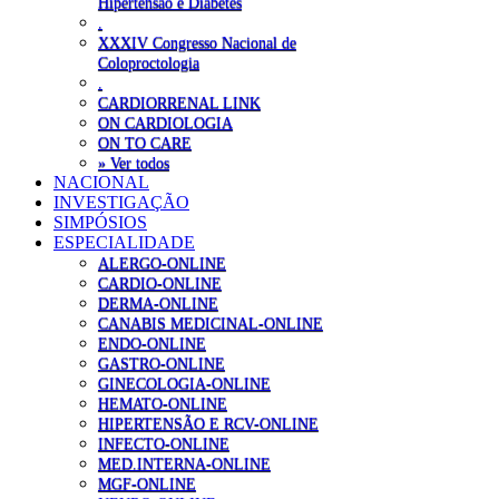
Hipertensão e Diabetes
.
XXXIV Congresso Nacional de
Coloproctologia
.
CARDIORRENAL LINK
ON CARDIOLOGIA
ON TO CARE
» Ver todos
NACIONAL
INVESTIGAÇÃO
SIMPÓSIOS
ESPECIALIDADE
ALERGO-ONLINE
CARDIO-ONLINE
DERMA-ONLINE
CANABIS MEDICINAL-ONLINE
ENDO-ONLINE
GASTRO-ONLINE
GINECOLOGIA-ONLINE
HEMATO-ONLINE
HIPERTENSÃO E RCV-ONLINE
INFECTO-ONLINE
MED.INTERNA-ONLINE
MGF-ONLINE