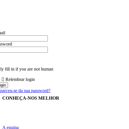
ail
ssword
y fill in if you are not human
Relembrar login
queceu-se da sua password?
CONHEÇA-NOS MELHOR
A equipa