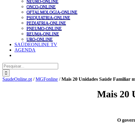
NEURO-ONLINE
ONCO-ONLINE
OFTALMOLOGIA-ONLINE
PSIQUIATRIA-ONLINE
PEDIATRIA-ONLINE
PNEUMO-ONLINE
REUMA-ONLINE
URO-ONLINE
SAÚDEONLINE TV
AGENDA
Pesquisar
SaudeOnline.pt
/
MGFonline
/
Mais 20 Unidades Saúde Familiar m
Mais 20 
O govern