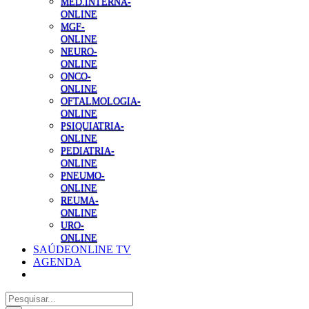
MED.INTERNA-
ONLINE
MGF-
ONLINE
NEURO-
ONLINE
ONCO-
ONLINE
OFTALMOLOGIA-
ONLINE
PSIQUIATRIA-
ONLINE
PEDIATRIA-
ONLINE
PNEUMO-
ONLINE
REUMA-
ONLINE
URO-
ONLINE
SAÚDEONLINE TV
AGENDA
Pesquisar