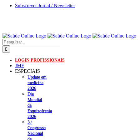
Skip
Subscrever Jornal / Newsletter
to
content
Pesquisar
LOGIN PROFISSIONAIS
JMF
ESPECIAIS
Update em
medicina
2026
Dia
Mundial
da
Esquizofrenia
2026
3.ᵒ
Congresso
Nacional
de