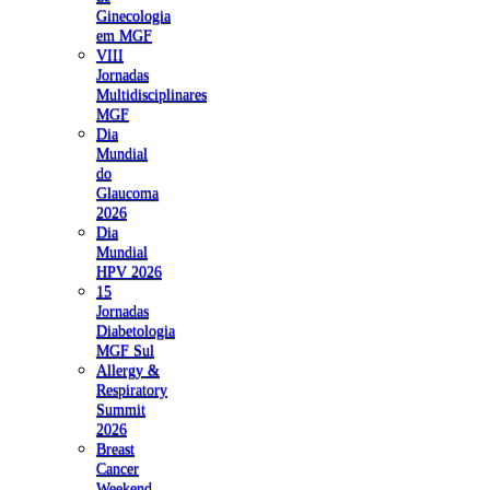
Ginecologia
em MGF
VIII
Jornadas
Multidisciplinares
MGF
Dia
Mundial
do
Glaucoma
2026
Dia
Mundial
HPV 2026
15
Jornadas
Diabetologia
MGF Sul
Allergy &
Respiratory
Summit
2026
Breast
Cancer
Weekend