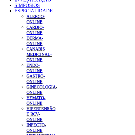
SIMPÓSIOS
ESPECIALIDADE
ALERGO-
ONLINE
CARDIO-
ONLINE
DERMA-
ONLINE
CANABIS
MEDICINAL-
ONLINE
ENDO-
ONLINE
GASTRO-
ONLINE
GINECOLOGIA-
ONLINE
HEMATO-
ONLINE
HIPERTENSÃO
E RCV-
ONLINE
INFECTO-
ONLINE