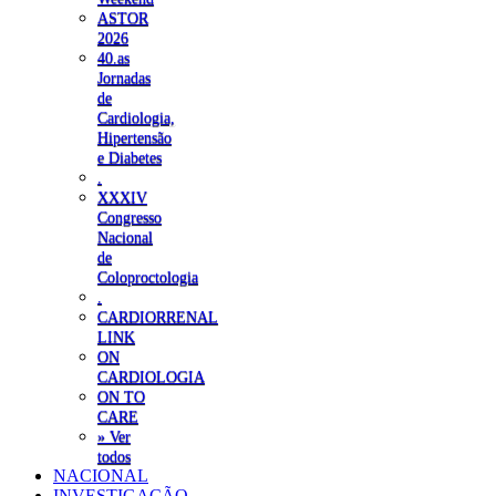
ASTOR
2026
40.as
Jornadas
de
Cardiologia,
Hipertensão
e Diabetes
.
XXXIV
Congresso
Nacional
de
Coloproctologia
.
CARDIORRENAL
LINK
ON
CARDIOLOGIA
ON TO
CARE
» Ver
todos
NACIONAL
INVESTIGAÇÃO