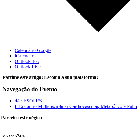
Calendário Google
iCalendar
Outlook 365
Outlook Live
Partilhe este artigo! Escolha a sua plataforma!
Facebook
X
Reddit
LinkedIn
WhatsApp
Tumblr
Pinterest
Vk
Email
Navegação do Evento
(necessário
mas
44.º ESOPRS
não
II Encontro Multidisciplinar Cardiovascular, Metabólico e Pul
publicado)
Parceiro estratégico
SECÇÕES