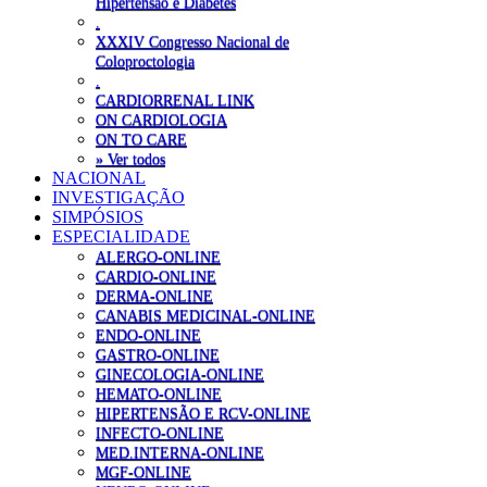
Hipertensão e Diabetes
.
XXXIV Congresso Nacional de
Coloproctologia
.
CARDIORRENAL LINK
ON CARDIOLOGIA
ON TO CARE
» Ver todos
NACIONAL
INVESTIGAÇÃO
SIMPÓSIOS
ESPECIALIDADE
ALERGO-ONLINE
CARDIO-ONLINE
DERMA-ONLINE
CANABIS MEDICINAL-ONLINE
ENDO-ONLINE
GASTRO-ONLINE
GINECOLOGIA-ONLINE
HEMATO-ONLINE
HIPERTENSÃO E RCV-ONLINE
INFECTO-ONLINE
MED.INTERNA-ONLINE
MGF-ONLINE