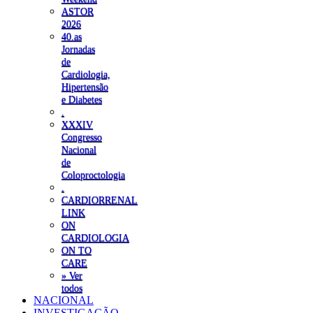
ASTOR
2026
40.as
Jornadas
de
Cardiologia,
Hipertensão
e Diabetes
.
XXXIV
Congresso
Nacional
de
Coloproctologia
.
CARDIORRENAL
LINK
ON
CARDIOLOGIA
ON TO
CARE
» Ver
todos
NACIONAL
INVESTIGAÇÃO