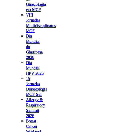
Ginecologia
em MGF
VIII
Jornadas
Multidisciplinares
MGF
Dia
Mundial
do
Glaucoma
2026
Dia
Mundial
HPV 2026
15
Jornadas
Diabetologia
MGF Sul
Allergy &
Respiratory
Summit
2026
Breast
Cancer
Weekend