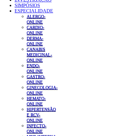
SIMPÓSIOS
ESPECIALIDADE
ALERGO-
ONLINE
CARDIO-
ONLINE
DERMA-
ONLINE
CANABIS
MEDICINAL-
ONLINE
ENDO-
ONLINE
GASTRO-
ONLINE
GINECOLOGIA-
ONLINE
HEMATO-
ONLINE
HIPERTENSÃO
E RCV-
ONLINE
INFECTO-
ONLINE