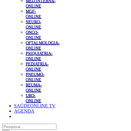
MED.INTERNA-
ONLINE
MGF-
ONLINE
NEURO-
ONLINE
ONCO-
ONLINE
OFTALMOLOGIA-
ONLINE
PSIQUIATRIA-
ONLINE
PEDIATRIA-
ONLINE
PNEUMO-
ONLINE
REUMA-
ONLINE
URO-
ONLINE
SAÚDEONLINE TV
AGENDA
Pesquisar