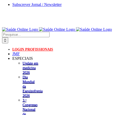
Skip
Subscrever Jornal / Newsletter
to
content
Pesquisar
LOGIN PROFISSIONAIS
JMF
ESPECIAIS
Update em
medicina
2026
Dia
Mundial
da
Esquizofrenia
2026
3.ᵒ
Congresso
Nacional
de