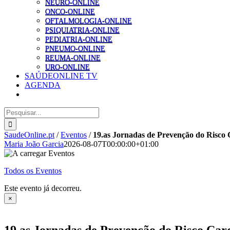
NEURO-ONLINE
ONCO-ONLINE
OFTALMOLOGIA-ONLINE
PSIQUIATRIA-ONLINE
PEDIATRIA-ONLINE
PNEUMO-ONLINE
REUMA-ONLINE
URO-ONLINE
SAÚDEONLINE TV
AGENDA
Pesquisar
SaudeOnline.pt
/
Eventos
/
19.as Jornadas de Prevenção do Risc
Maria João Garcia
2026-08-07T00:00:00+01:00
Todos os Eventos
Este evento já decorreu.
×
19.as Jornadas de Prevenção do Risco Ca