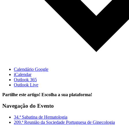
Calendário Google
iCalendar
Outlook 365
Outlook Live
Partilhe este artigo! Escolha a sua plataforma!
Facebook
X
Reddit
LinkedIn
WhatsApp
Tumblr
Pinterest
Vk
Email
Navegação do Evento
(necessário
mas
34.ª Sabatina de Hematologia
não
209.ª Reunião da Sociedade Portuguesa de Ginecologia
publicado)