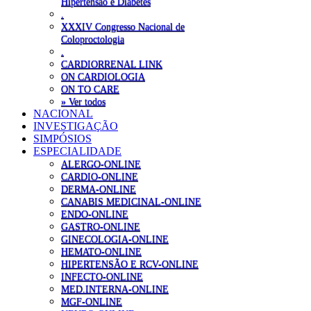
Hipertensão e Diabetes
.
XXXIV Congresso Nacional de
Coloproctologia
.
CARDIORRENAL LINK
ON CARDIOLOGIA
ON TO CARE
» Ver todos
NACIONAL
INVESTIGAÇÃO
SIMPÓSIOS
ESPECIALIDADE
ALERGO-ONLINE
CARDIO-ONLINE
DERMA-ONLINE
CANABIS MEDICINAL-ONLINE
ENDO-ONLINE
GASTRO-ONLINE
GINECOLOGIA-ONLINE
HEMATO-ONLINE
HIPERTENSÃO E RCV-ONLINE
INFECTO-ONLINE
MED.INTERNA-ONLINE
MGF-ONLINE