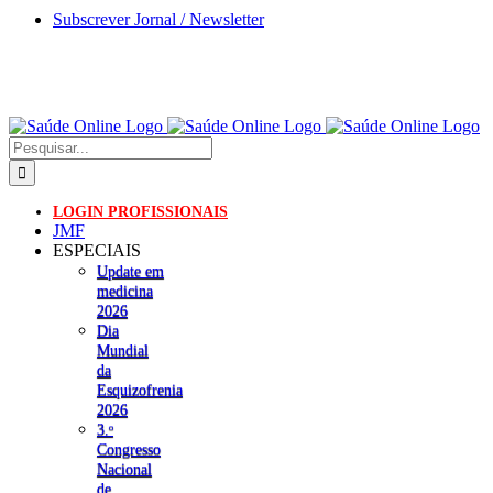
Skip
Subscrever Jornal / Newsletter
to
content
Pesquisar
LOGIN PROFISSIONAIS
JMF
ESPECIAIS
Update em
medicina
2026
Dia
Mundial
da
Esquizofrenia
2026
3.ᵒ
Congresso
Nacional
de