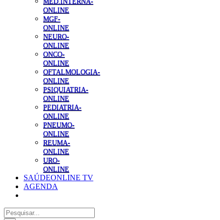
MED.INTERNA-
ONLINE
MGF-
ONLINE
NEURO-
ONLINE
ONCO-
ONLINE
OFTALMOLOGIA-
ONLINE
PSIQUIATRIA-
ONLINE
PEDIATRIA-
ONLINE
PNEUMO-
ONLINE
REUMA-
ONLINE
URO-
ONLINE
SAÚDEONLINE TV
AGENDA
Pesquisar