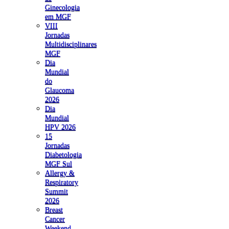
Ginecologia
em MGF
VIII
Jornadas
Multidisciplinares
MGF
Dia
Mundial
do
Glaucoma
2026
Dia
Mundial
HPV 2026
15
Jornadas
Diabetologia
MGF Sul
Allergy &
Respiratory
Summit
2026
Breast
Cancer
Weekend