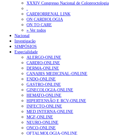
XXXIV Congresso Nacional de Coloproctologia
.
CARDIORRENAL LINK
ON CARDIOLOGIA
ON TO CARE
» Ver todos
Nacional
Investigação
SIMPÓSIOS
Especialidade
ALERGO-ONLINE
CARDIO-ONLINE
DERMA-ONLINE
CANABIS MEDICINAL-ONLINE
ENDO-ONLINE
GASTRO-ONLINE
GINECOLOGIA-ONLINE
HEMATO-ONLINE
HIPERTENSÃO E RCV-ONLINE
INFECTO-ONLINE
MED.INTERNA-ONLINE
MGF-ONLINE
NEURO-ONLINE
ONCO-ONLINE
OFTALMOLOGIA-ONLINE