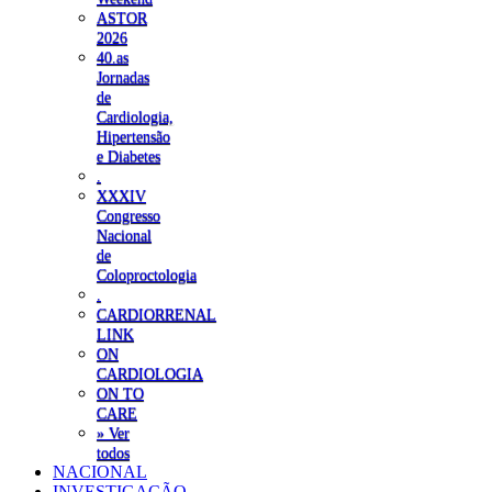
ASTOR
2026
40.as
Jornadas
de
Cardiologia,
Hipertensão
e Diabetes
.
XXXIV
Congresso
Nacional
de
Coloproctologia
.
CARDIORRENAL
LINK
ON
CARDIOLOGIA
ON TO
CARE
» Ver
todos
NACIONAL
INVESTIGAÇÃO