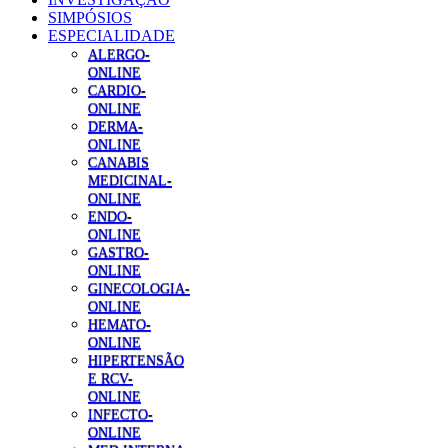
SIMPÓSIOS
ESPECIALIDADE
ALERGO-
ONLINE
CARDIO-
ONLINE
DERMA-
ONLINE
CANABIS
MEDICINAL-
ONLINE
ENDO-
ONLINE
GASTRO-
ONLINE
GINECOLOGIA-
ONLINE
HEMATO-
ONLINE
HIPERTENSÃO
E RCV-
ONLINE
INFECTO-
ONLINE