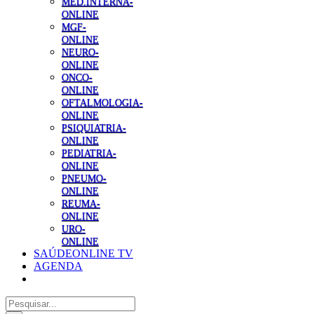
MED.INTERNA-
ONLINE
MGF-
ONLINE
NEURO-
ONLINE
ONCO-
ONLINE
OFTALMOLOGIA-
ONLINE
PSIQUIATRIA-
ONLINE
PEDIATRIA-
ONLINE
PNEUMO-
ONLINE
REUMA-
ONLINE
URO-
ONLINE
SAÚDEONLINE TV
AGENDA
Pesquisar