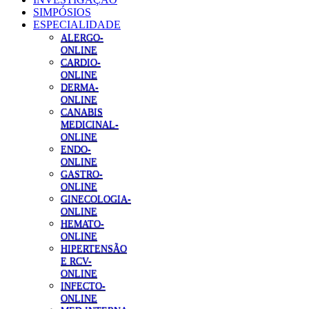
SIMPÓSIOS
ESPECIALIDADE
ALERGO-
ONLINE
CARDIO-
ONLINE
DERMA-
ONLINE
CANABIS
MEDICINAL-
ONLINE
ENDO-
ONLINE
GASTRO-
ONLINE
GINECOLOGIA-
ONLINE
HEMATO-
ONLINE
HIPERTENSÃO
E RCV-
ONLINE
INFECTO-
ONLINE