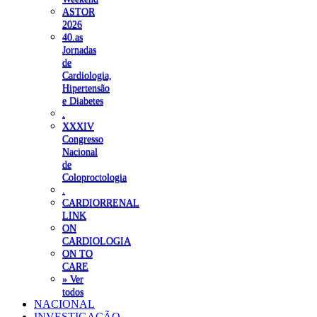
ASTOR
2026
40.as
Jornadas
de
Cardiologia,
Hipertensão
e Diabetes
.
XXXIV
Congresso
Nacional
de
Coloproctologia
.
CARDIORRENAL
LINK
ON
CARDIOLOGIA
ON TO
CARE
» Ver
todos
NACIONAL
INVESTIGAÇÃO