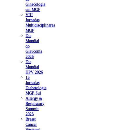
Ginecologia
em MGF
VIII
Jornadas
Multidisciplinares
MGF
Dia
Mundial
do
Glaucoma
2026
Dia
Mundial
HPV 2026
15
Jornadas
Diabetologia
MGF Sul
Allergy &
Respiratory
Summit
2026
Breast
Cancer
Weekend