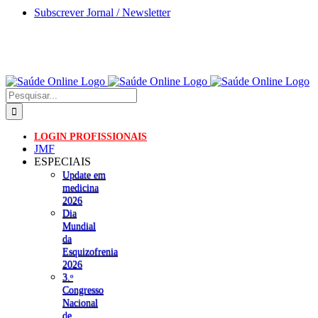
Skip
Subscrever Jornal / Newsletter
to
content
Pesquisar
LOGIN PROFISSIONAIS
JMF
ESPECIAIS
Update em
medicina
2026
Dia
Mundial
da
Esquizofrenia
2026
3.ᵒ
Congresso
Nacional
de