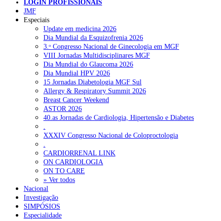
LOGIN PROFISSIONAIS
JMF
NOTÍCIAS RECENTES
Especiais
Update em medicina 2026
Dia Mundial da Esquizofrenia 2026
Plataforma criada por estudantes apoia famílias após diagnóstico
3.ᵒ Congresso Nacional de Ginecologia em MGF
de demência
5 de Agosto, 2026
VIII Jornadas Multidisciplinares MGF
Dia Mundial do Glaucoma 2026
ULS Alto Alentejo e IPO de Lisboa reforçam cooperação em
Dia Mundial HPV 2026
Oncologia, formação e investigação
5 de Agosto, 2026
15 Jornadas Diabetologia MGF Sul
Allergy & Respiratory Summit 2026
Montenegro defende gestão pública ou privada para garantir
Breast Cancer Weekend
médicos de família
5 de Agosto, 2026
ASTOR 2026
40.as Jornadas de Cardiologia, Hipertensão e Diabetes
Governo admite cobrar taxas a utentes que recusem vaga em
.
cuidados continuados
5 de Agosto, 2026
XXXIV Congresso Nacional de Coloproctologia
.
Estudo aponta potencial da casca de maracujá-roxo no controlo
CARDIORRENAL LINK
da inflamação da asma
5 de Agosto, 2026
ON CARDIOLOGIA
ON TO CARE
» Ver todos
NOTÍCIAS MAIS LIDAS
Nacional
Investigação
SIMPÓSIOS
Enfermagem Forense. “Da urgência ao tribunal, cada
Especialidade
gesto conta e cada profissional faz a diferença”