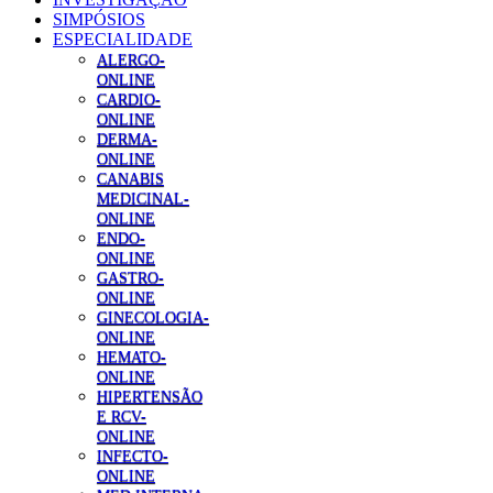
SIMPÓSIOS
ESPECIALIDADE
ALERGO-
ONLINE
CARDIO-
ONLINE
DERMA-
ONLINE
CANABIS
MEDICINAL-
ONLINE
ENDO-
ONLINE
GASTRO-
ONLINE
GINECOLOGIA-
ONLINE
HEMATO-
ONLINE
HIPERTENSÃO
E RCV-
ONLINE
INFECTO-
ONLINE