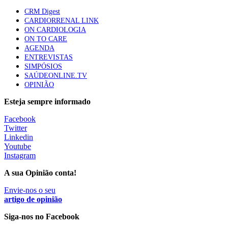
58 visualizações
CRM Digest
CARDIORRENAL LINK
ON CARDIOLOGIA
ON TO CARE
Canábis medicinal e saúde mental
AGENDA
53 visualizações
ENTREVISTAS
SIMPÓSIOS
SAÚDEONLINE.TV
OPINIÃO
MAIS NOTÍCIAS
Esteja sempre informado
Facebook
Escola Anual Virtual de Hepatologia arranca dia 22 de
Twitter
setembro
Linkedin
14 Set, 2022
Youtube
Instagram
A sua Opinião conta!
2º Update de Diabetes. Encontro para atualização sobre as
novas abordagens de tratamento
Envie-nos o seu
11 Nov, 2021
artigo de opinião
|
0 Comments
Siga-nos no Facebook