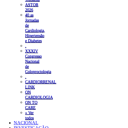
ASTOR
2026
40.as
Jornadas
de
Cardiologia,
Hipertensão
e Diabetes
.
XXXIV
Congresso
Nacional
de
Coloproctologia
.
CARDIORRENAL
LINK
ON
CARDIOLOGIA
ON TO
CARE
» Ver
todos
NACIONAL
INVESTIGAÇÃO