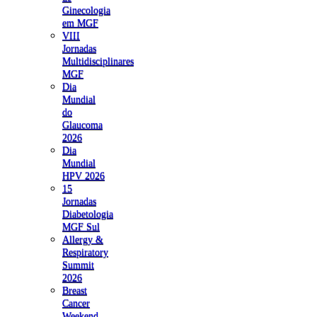
Ginecologia
em MGF
VIII
Jornadas
Multidisciplinares
MGF
Dia
Mundial
do
Glaucoma
2026
Dia
Mundial
HPV 2026
15
Jornadas
Diabetologia
MGF Sul
Allergy &
Respiratory
Summit
2026
Breast
Cancer
Weekend