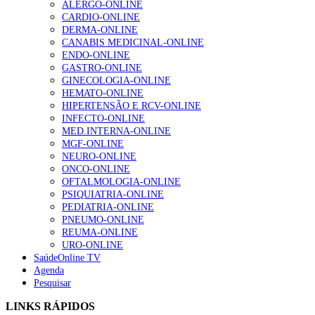
ALERGO-ONLINE
202 visualizações
CARDIO-ONLINE
DERMA-ONLINE
CANABIS MEDICINAL-ONLINE
ENDO-ONLINE
Alguns milhares de utentes podem ficar sem médico de
GASTRO-ONLINE
família com nova regras do registo, alerta associação
GINECOLOGIA-ONLINE
167 visualizações
HEMATO-ONLINE
HIPERTENSÃO E RCV-ONLINE
INFECTO-ONLINE
MED.INTERNA-ONLINE
Quase quatro em cada dez doentes com enfarte
MGF-ONLINE
apresentavam níveis elevados de Lp(a), revela estudo
NEURO-ONLINE
84 visualizações
ONCO-ONLINE
OFTALMOLOGIA-ONLINE
PSIQUIATRIA-ONLINE
PEDIATRIA-ONLINE
Trodelvy aprovado para primeira linha no cancro da
PNEUMO-ONLINE
mama triplo negativo metastático em doentes não
REUMA-ONLINE
elegíveis para inibidores PD-(L)1
URO-ONLINE
58 visualizações
SaúdeOnline TV
Agenda
Pesquisar
1.º Episódio do Podcast “Frequência Cardio – Sintoniza
LINKS RÁPIDOS
te na Insuficiência Cardíaca” da Bayer