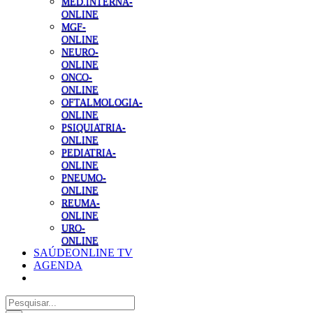
MED.INTERNA-
ONLINE
MGF-
ONLINE
NEURO-
ONLINE
ONCO-
ONLINE
OFTALMOLOGIA-
ONLINE
PSIQUIATRIA-
ONLINE
PEDIATRIA-
ONLINE
PNEUMO-
ONLINE
REUMA-
ONLINE
URO-
ONLINE
SAÚDEONLINE TV
AGENDA
Pesquisar