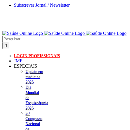
Skip
Subscrever Jornal / Newsletter
to
content
Pesquisar
LOGIN PROFISSIONAIS
JMF
ESPECIAIS
Update em
medicina
2026
Dia
Mundial
da
Esquizofrenia
2026
3.ᵒ
Congresso
Nacional
de