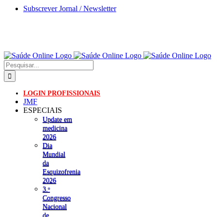
Skip
Subscrever Jornal / Newsletter
to
content
Pesquisar
LOGIN PROFISSIONAIS
JMF
ESPECIAIS
Update em
medicina
2026
Dia
Mundial
da
Esquizofrenia
2026
3.ᵒ
Congresso
Nacional
de