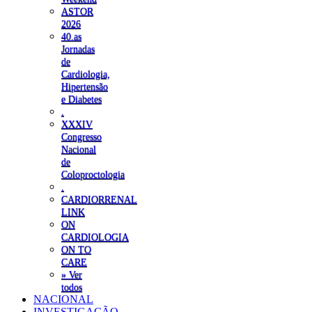
ASTOR
2026
40.as
Jornadas
de
Cardiologia,
Hipertensão
e Diabetes
.
XXXIV
Congresso
Nacional
de
Coloproctologia
.
CARDIORRENAL
LINK
ON
CARDIOLOGIA
ON TO
CARE
» Ver
todos
NACIONAL
INVESTIGAÇÃO