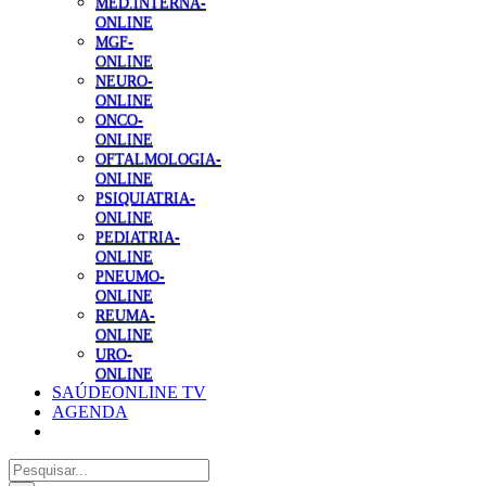
MED.INTERNA-
ONLINE
MGF-
ONLINE
NEURO-
ONLINE
ONCO-
ONLINE
OFTALMOLOGIA-
ONLINE
PSIQUIATRIA-
ONLINE
PEDIATRIA-
ONLINE
PNEUMO-
ONLINE
REUMA-
ONLINE
URO-
ONLINE
SAÚDEONLINE TV
AGENDA
Pesquisar