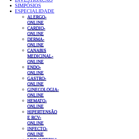
SIMPÓSIOS
ESPECIALIDADE
ALERGO-
ONLINE
CARDIO-
ONLINE
DERMA-
ONLINE
CANABIS
MEDICINAL-
ONLINE
ENDO-
ONLINE
GASTRO-
ONLINE
GINECOLOGIA-
ONLINE
HEMATO-
ONLINE
HIPERTENSÃO
E RCV-
ONLINE
INFECTO-
ONLINE