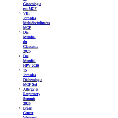
Ginecologia
em MGF
VIII
Jornadas
Multidisciplinares
MGF
Dia
Mundial
do
Glaucoma
2026
Dia
Mundial
HPV 2026
15
Jornadas
Diabetologia
MGF Sul
Allergy &
Respiratory
Summit
2026
Breast
Cancer
Weekend