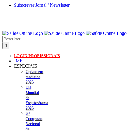
Skip
Subscrever Jornal / Newsletter
to
content
Pesquisar
LOGIN PROFISSIONAIS
JMF
ESPECIAIS
Update em
medicina
2026
Dia
Mundial
da
Esquizofrenia
2026
3.ᵒ
Congresso
Nacional
de