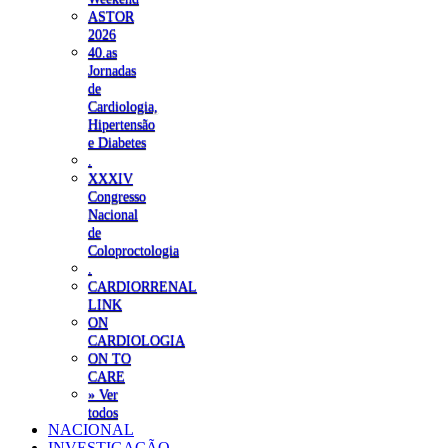
ASTOR
2026
40.as
Jornadas
de
Cardiologia,
Hipertensão
e Diabetes
.
XXXIV
Congresso
Nacional
de
Coloproctologia
.
CARDIORRENAL
LINK
ON
CARDIOLOGIA
ON TO
CARE
» Ver
todos
NACIONAL
INVESTIGAÇÃO