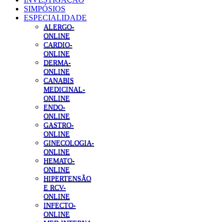
SIMPÓSIOS
ESPECIALIDADE
ALERGO-
ONLINE
CARDIO-
ONLINE
DERMA-
ONLINE
CANABIS
MEDICINAL-
ONLINE
ENDO-
ONLINE
GASTRO-
ONLINE
GINECOLOGIA-
ONLINE
HEMATO-
ONLINE
HIPERTENSÃO
E RCV-
ONLINE
INFECTO-
ONLINE