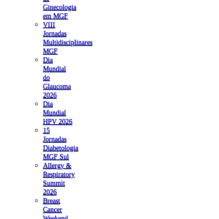
Ginecologia
em MGF
VIII
Jornadas
Multidisciplinares
MGF
Dia
Mundial
do
Glaucoma
2026
Dia
Mundial
HPV 2026
15
Jornadas
Diabetologia
MGF Sul
Allergy &
Respiratory
Summit
2026
Breast
Cancer
Weekend