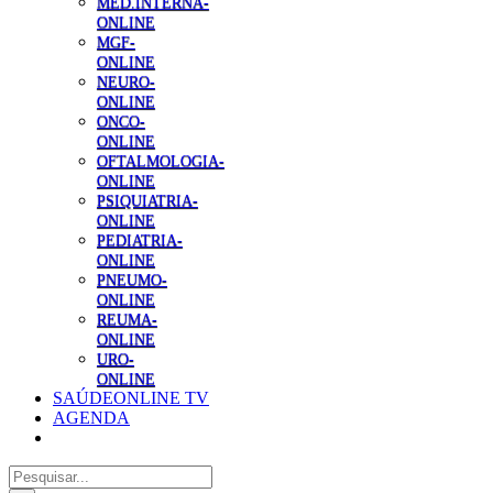
MED.INTERNA-
ONLINE
MGF-
ONLINE
NEURO-
ONLINE
ONCO-
ONLINE
OFTALMOLOGIA-
ONLINE
PSIQUIATRIA-
ONLINE
PEDIATRIA-
ONLINE
PNEUMO-
ONLINE
REUMA-
ONLINE
URO-
ONLINE
SAÚDEONLINE TV
AGENDA
Pesquisar