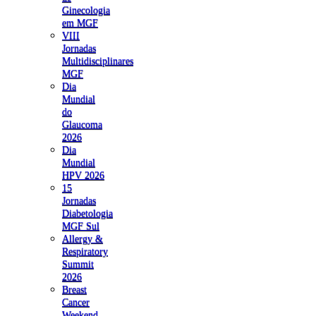
Ginecologia
em MGF
VIII
Jornadas
Multidisciplinares
MGF
Dia
Mundial
do
Glaucoma
2026
Dia
Mundial
HPV 2026
15
Jornadas
Diabetologia
MGF Sul
Allergy &
Respiratory
Summit
2026
Breast
Cancer
Weekend