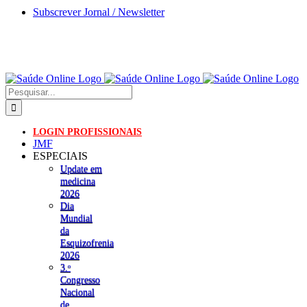
Skip
Subscrever Jornal / Newsletter
to
content
Pesquisar
LOGIN PROFISSIONAIS
JMF
ESPECIAIS
Update em
medicina
2026
Dia
Mundial
da
Esquizofrenia
2026
3.ᵒ
Congresso
Nacional
de