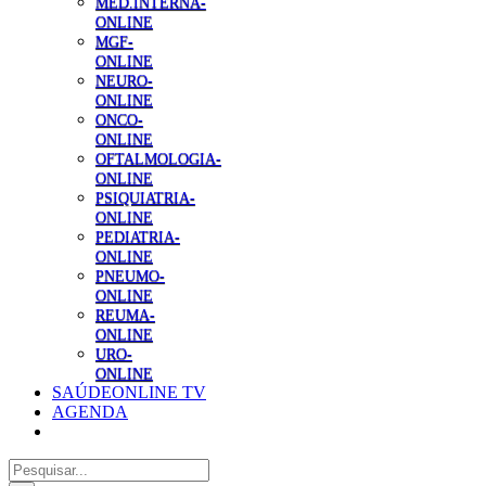
MED.INTERNA-
ONLINE
MGF-
ONLINE
NEURO-
ONLINE
ONCO-
ONLINE
OFTALMOLOGIA-
ONLINE
PSIQUIATRIA-
ONLINE
PEDIATRIA-
ONLINE
PNEUMO-
ONLINE
REUMA-
ONLINE
URO-
ONLINE
SAÚDEONLINE TV
AGENDA
Pesquisar