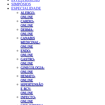
SIMPÓSIOS
ESPECIALIDADE
ALERGO-
ONLINE
CARDIO-
ONLINE
DERMA-
ONLINE
CANABIS
MEDICINAL-
ONLINE
ENDO-
ONLINE
GASTRO-
ONLINE
GINECOLOGIA-
ONLINE
HEMATO-
ONLINE
HIPERTENSÃO
E RCV-
ONLINE
INFECTO-
ONLINE