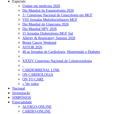
Especiais
Update em medicina 2026
Dia Mundial da Esquizofrenia 2026
3.ᵒ Congresso Nacional de Ginecologia em MGF
VIII Jornadas Multidisciplinares MGF
Dia Mundial do Glaucoma 2026
Dia Mundial HPV 2026
15 Jornadas Diabetologia MGF Sul
Allergy & Respiratory Summit 2026
Breast Cancer Weekend
ASTOR 2026
40.as Jornadas de Cardiologia, Hipertensão e Diabetes
.
XXXIV Congresso Nacional de Coloproctologia
.
CARDIORRENAL LINK
ON CARDIOLOGIA
ON TO CARE
» Ver todos
Nacional
Investigação
SIMPÓSIOS
Especialidade
ALERGO-ONLINE
CARDIO-ONLINE