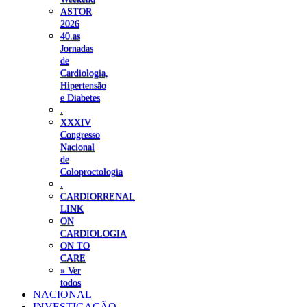
ASTOR
2026
40.as
Jornadas
de
Cardiologia,
Hipertensão
e Diabetes
.
XXXIV
Congresso
Nacional
de
Coloproctologia
.
CARDIORRENAL
LINK
ON
CARDIOLOGIA
ON TO
CARE
» Ver
todos
NACIONAL
INVESTIGAÇÃO