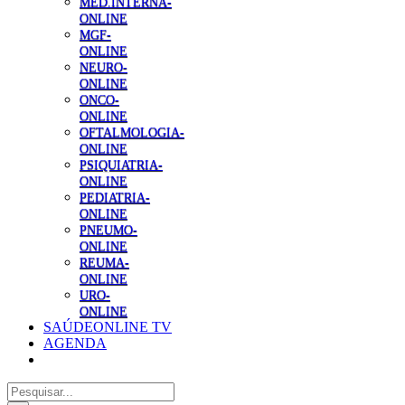
MED.INTERNA-
ONLINE
MGF-
ONLINE
NEURO-
ONLINE
ONCO-
ONLINE
OFTALMOLOGIA-
ONLINE
PSIQUIATRIA-
ONLINE
PEDIATRIA-
ONLINE
PNEUMO-
ONLINE
REUMA-
ONLINE
URO-
ONLINE
SAÚDEONLINE TV
AGENDA
Pesquisar