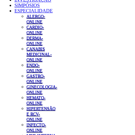
SIMPÓSIOS
ESPECIALIDADE
ALERGO-
ONLINE
CARDIO-
ONLINE
DERMA-
ONLINE
CANABIS
MEDICINAL-
ONLINE
ENDO-
ONLINE
GASTRO-
ONLINE
GINECOLOGIA-
ONLINE
HEMATO-
ONLINE
HIPERTENSÃO
E RCV-
ONLINE
INFECTO-
ONLINE