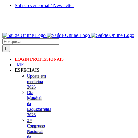
Skip
Subscrever Jornal / Newsletter
to
content
Pesquisar
LOGIN PROFISSIONAIS
JMF
ESPECIAIS
Update em
medicina
2026
Dia
Mundial
da
Esquizofrenia
2026
3.ᵒ
Congresso
Nacional
de