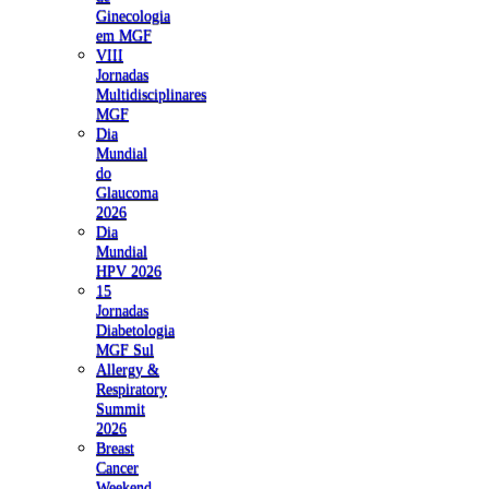
Ginecologia
em MGF
VIII
Jornadas
Multidisciplinares
MGF
Dia
Mundial
do
Glaucoma
2026
Dia
Mundial
HPV 2026
15
Jornadas
Diabetologia
MGF Sul
Allergy &
Respiratory
Summit
2026
Breast
Cancer
Weekend