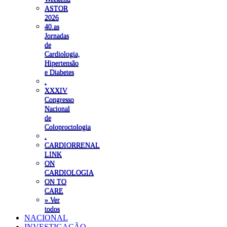
ASTOR
2026
40.as
Jornadas
de
Cardiologia,
Hipertensão
e Diabetes
.
XXXIV
Congresso
Nacional
de
Coloproctologia
.
CARDIORRENAL
LINK
ON
CARDIOLOGIA
ON TO
CARE
» Ver
todos
NACIONAL
INVESTIGAÇÃO