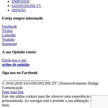
SIMPÓSIOS
SAÚDEONLINE.TV
OPINIÃO
Esteja sempre informado
Facebook
Twitter
Linkedin
Youtube
Instagram
A sua Opinião conta!
Envie-nos o seu
artigo de opinião
Siga-nos no Facebook
________________________
© 2016-
2026 SAUDEONLINE.PT | Desenvolvimento: Bridge
Comunicação
Page load link
Este site utiliza cookies para lhe oferecer uma experiência mais
personalizada. Ao navegar está a permitir a sua utilização. Saber
mais.