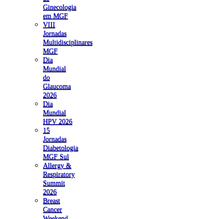
Ginecologia
em MGF
VIII
Jornadas
Multidisciplinares
MGF
Dia
Mundial
do
Glaucoma
2026
Dia
Mundial
HPV 2026
15
Jornadas
Diabetologia
MGF Sul
Allergy &
Respiratory
Summit
2026
Breast
Cancer
Weekend