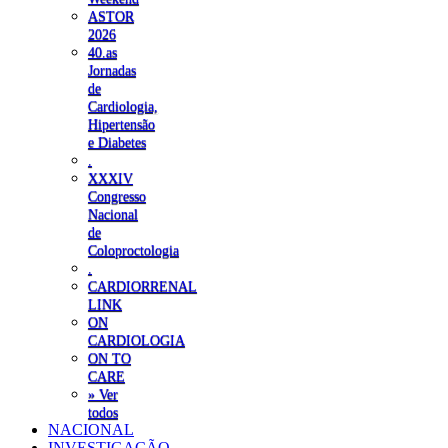
ASTOR
2026
40.as
Jornadas
de
Cardiologia,
Hipertensão
e Diabetes
.
XXXIV
Congresso
Nacional
de
Coloproctologia
.
CARDIORRENAL
LINK
ON
CARDIOLOGIA
ON TO
CARE
» Ver
todos
NACIONAL
INVESTIGAÇÃO