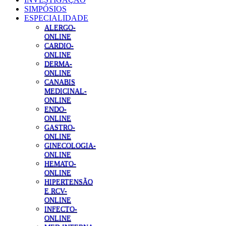
SIMPÓSIOS
ESPECIALIDADE
ALERGO-
ONLINE
CARDIO-
ONLINE
DERMA-
ONLINE
CANABIS
MEDICINAL-
ONLINE
ENDO-
ONLINE
GASTRO-
ONLINE
GINECOLOGIA-
ONLINE
HEMATO-
ONLINE
HIPERTENSÃO
E RCV-
ONLINE
INFECTO-
ONLINE