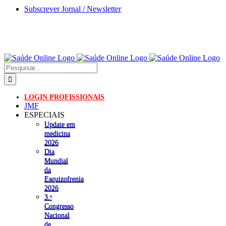
Skip
Subscrever Jornal / Newsletter
to
content
Pesquisar
LOGIN PROFISSIONAIS
JMF
ESPECIAIS
Update em
medicina
2026
Dia
Mundial
da
Esquizofrenia
2026
3.ᵒ
Congresso
Nacional
de