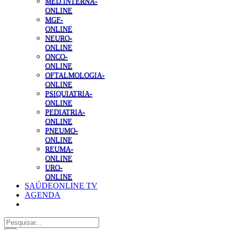
MED.INTERNA-
ONLINE
MGF-
ONLINE
NEURO-
ONLINE
ONCO-
ONLINE
OFTALMOLOGIA-
ONLINE
PSIQUIATRIA-
ONLINE
PEDIATRIA-
ONLINE
PNEUMO-
ONLINE
REUMA-
ONLINE
URO-
ONLINE
SAÚDEONLINE TV
AGENDA
Pesquisar