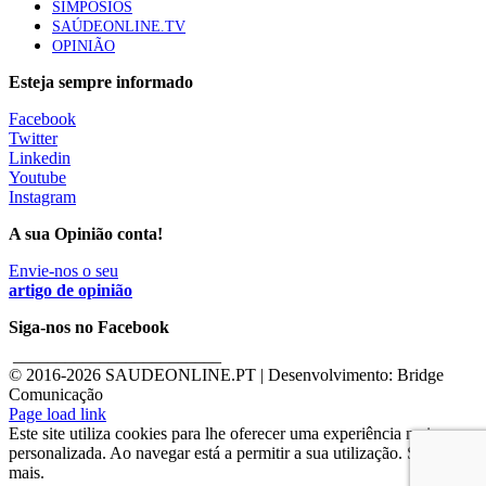
SIMPÓSIOS
SAÚDEONLINE.TV
OPINIÃO
Esteja sempre informado
Facebook
Twitter
Linkedin
Youtube
Instagram
A sua Opinião conta!
Envie-nos o seu
artigo de opinião
Siga-nos no Facebook
________________________
© 2016-
2026 SAUDEONLINE.PT | Desenvolvimento: Bridge
Comunicação
Page load link
Este site utiliza cookies para lhe oferecer uma experiência mais
personalizada. Ao navegar está a permitir a sua utilização. Saber
mais.