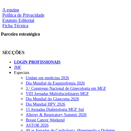
A equipa
Política de Privacidade
Estatuto Editorial
Ficha Técnica
Parceiro estratégico
SECÇÕES
LOGIN PROFISSIONAIS
JMF
Especiais
Update em medicina 2026
Dia Mundial da Esquizofrenia 2026
3.ᵒ Congresso Nacional de Ginecologia em MGF
VIII Jornadas Multidisciplinares MGF
Dia Mundial do Glaucoma 2026
Dia Mundial HPV 2026
15 Jornadas Diabetologia MGF Sul
Allergy & Respiratory Summit 2026
Breast Cancer Weekend
ASTOR 2026
40.as Jornadas de Cardiologia, Hipertensão e Diabetes