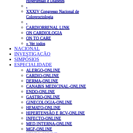
Hipertensão e Diabetes
.
XXXIV Congresso Nacional de
Coloproctologia
.
CARDIORRENAL LINK
ON CARDIOLOGIA
ON TO CARE
» Ver todos
NACIONAL
INVESTIGAÇÃO
SIMPÓSIOS
ESPECIALIDADE
ALERGO-ONLINE
CARDIO-ONLINE
DERMA-ONLINE
CANABIS MEDICINAL-ONLINE
ENDO-ONLINE
GASTRO-ONLINE
GINECOLOGIA-ONLINE
HEMATO-ONLINE
HIPERTENSÃO E RCV-ONLINE
INFECTO-ONLINE
MED.INTERNA-ONLINE
MGF-ONLINE