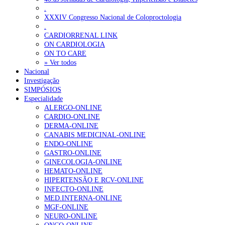
.
XXXIV Congresso Nacional de Coloproctologia
.
CARDIORRENAL LINK
ON CARDIOLOGIA
ON TO CARE
» Ver todos
Nacional
Investigação
SIMPÓSIOS
Especialidade
ALERGO-ONLINE
CARDIO-ONLINE
DERMA-ONLINE
CANABIS MEDICINAL-ONLINE
ENDO-ONLINE
GASTRO-ONLINE
GINECOLOGIA-ONLINE
HEMATO-ONLINE
HIPERTENSÃO E RCV-ONLINE
INFECTO-ONLINE
MED.INTERNA-ONLINE
MGF-ONLINE
NEURO-ONLINE