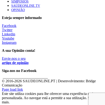
SIMPÓSIOS
SAÚDEONLINE.TV
OPINIÃO
Esteja sempre informado
Facebook
Twitter
Linkedin
Youtube
Instagram
A sua Opinião conta!
Envie-nos o seu
artigo de opinião
Siga-nos no Facebook
________________________
© 2016-
2026 SAUDEONLINE.PT | Desenvolvimento: Bridge
Comunicação
Page load link
Este site utiliza cookies para lhe oferecer uma experiência mais
personalizada. Ao navegar está a permitir a sua utilização. Saber
mais.