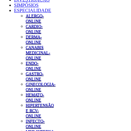
SIMPÓSIOS
ESPECIALIDADE
ALERGO-
ONLINE
CARDIO-
ONLINE
DERMA-
ONLINE
CANABIS
MEDICINAL-
ONLINE
ENDO-
ONLINE
GASTRO-
ONLINE
GINECOLOGIA-
ONLINE
HEMATO-
ONLINE
HIPERTENSÃO
E RCV-
ONLINE
INFECTO-
ONLINE