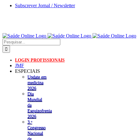
Skip
Subscrever Jornal / Newsletter
to
content
Pesquisar
LOGIN PROFISSIONAIS
JMF
ESPECIAIS
Update em
medicina
2026
Dia
Mundial
da
Esquizofrenia
2026
3.ᵒ
Congresso
Nacional
de