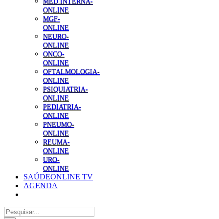
MED.INTERNA-
ONLINE
MGF-
ONLINE
NEURO-
ONLINE
ONCO-
ONLINE
OFTALMOLOGIA-
ONLINE
PSIQUIATRIA-
ONLINE
PEDIATRIA-
ONLINE
PNEUMO-
ONLINE
REUMA-
ONLINE
URO-
ONLINE
SAÚDEONLINE TV
AGENDA
Pesquisar