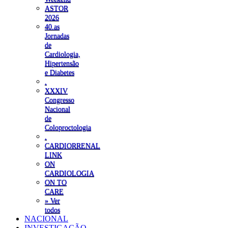
ASTOR
2026
40.as
Jornadas
de
Cardiologia,
Hipertensão
e Diabetes
.
XXXIV
Congresso
Nacional
de
Coloproctologia
.
CARDIORRENAL
LINK
ON
CARDIOLOGIA
ON TO
CARE
» Ver
todos
NACIONAL
INVESTIGAÇÃO