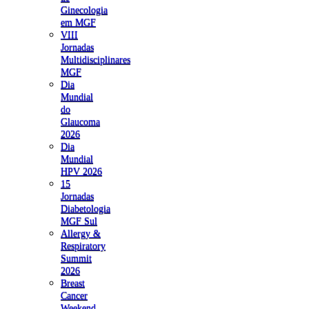
Ginecologia
em MGF
VIII
Jornadas
Multidisciplinares
MGF
Dia
Mundial
do
Glaucoma
2026
Dia
Mundial
HPV 2026
15
Jornadas
Diabetologia
MGF Sul
Allergy &
Respiratory
Summit
2026
Breast
Cancer
Weekend