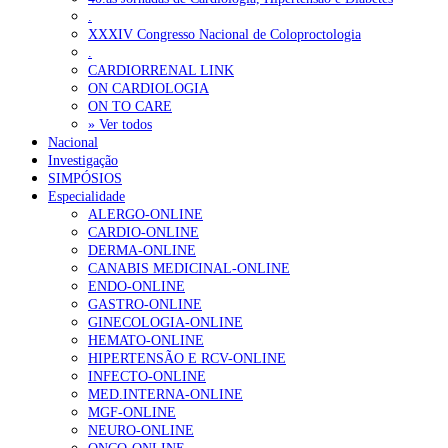
.
XXXIV Congresso Nacional de Coloproctologia
.
CARDIORRENAL LINK
ON CARDIOLOGIA
ON TO CARE
» Ver todos
Nacional
Investigação
SIMPÓSIOS
Especialidade
ALERGO-ONLINE
CARDIO-ONLINE
DERMA-ONLINE
CANABIS MEDICINAL-ONLINE
ENDO-ONLINE
GASTRO-ONLINE
GINECOLOGIA-ONLINE
HEMATO-ONLINE
HIPERTENSÃO E RCV-ONLINE
INFECTO-ONLINE
MED.INTERNA-ONLINE
MGF-ONLINE
NEURO-ONLINE