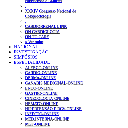
Hipertensão e Diabetes
.
XXXIV Congresso Nacional de
Coloproctologia
.
CARDIORRENAL LINK
ON CARDIOLOGIA
ON TO CARE
» Ver todos
NACIONAL
INVESTIGAÇÃO
SIMPÓSIOS
ESPECIALIDADE
ALERGO-ONLINE
CARDIO-ONLINE
DERMA-ONLINE
CANABIS MEDICINAL-ONLINE
ENDO-ONLINE
GASTRO-ONLINE
GINECOLOGIA-ONLINE
HEMATO-ONLINE
HIPERTENSÃO E RCV-ONLINE
INFECTO-ONLINE
MED.INTERNA-ONLINE
MGF-ONLINE