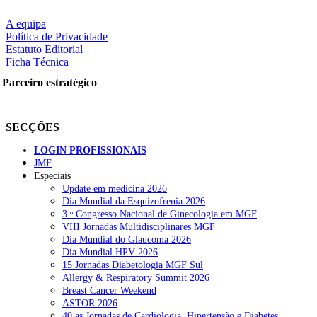
A equipa
Política de Privacidade
Estatuto Editorial
Ficha Técnica
Parceiro estratégico
SECÇÕES
LOGIN PROFISSIONAIS
JMF
Especiais
Update em medicina 2026
Dia Mundial da Esquizofrenia 2026
3.ᵒ Congresso Nacional de Ginecologia em MGF
VIII Jornadas Multidisciplinares MGF
Dia Mundial do Glaucoma 2026
Dia Mundial HPV 2026
15 Jornadas Diabetologia MGF Sul
Allergy & Respiratory Summit 2026
Breast Cancer Weekend
ASTOR 2026
40.as Jornadas de Cardiologia, Hipertensão e Diabetes