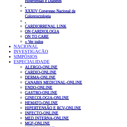
Hipertensão e Diabetes
.
XXXIV Congresso Nacional de
Coloproctologia
.
CARDIORRENAL LINK
ON CARDIOLOGIA
ON TO CARE
» Ver todos
NACIONAL
INVESTIGAÇÃO
SIMPÓSIOS
ESPECIALIDADE
ALERGO-ONLINE
CARDIO-ONLINE
DERMA-ONLINE
CANABIS MEDICINAL-ONLINE
ENDO-ONLINE
GASTRO-ONLINE
GINECOLOGIA-ONLINE
HEMATO-ONLINE
HIPERTENSÃO E RCV-ONLINE
INFECTO-ONLINE
MED.INTERNA-ONLINE
MGF-ONLINE