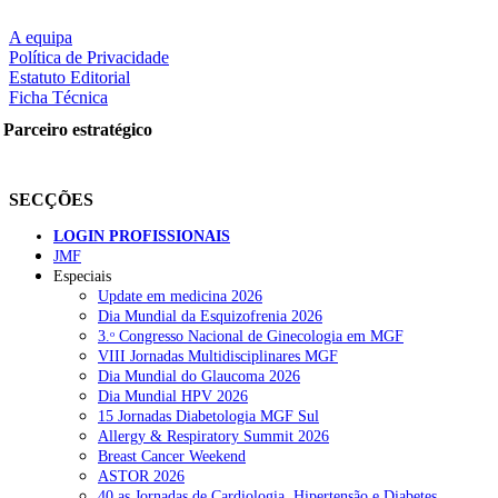
A equipa
Política de Privacidade
Estatuto Editorial
Ficha Técnica
Parceiro estratégico
SECÇÕES
LOGIN PROFISSIONAIS
JMF
Especiais
Update em medicina 2026
Dia Mundial da Esquizofrenia 2026
3.ᵒ Congresso Nacional de Ginecologia em MGF
VIII Jornadas Multidisciplinares MGF
Dia Mundial do Glaucoma 2026
Dia Mundial HPV 2026
15 Jornadas Diabetologia MGF Sul
Allergy & Respiratory Summit 2026
Breast Cancer Weekend
ASTOR 2026
40.as Jornadas de Cardiologia, Hipertensão e Diabetes