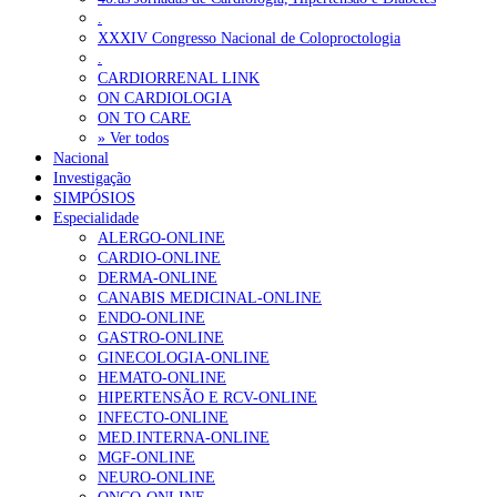
.
XXXIV Congresso Nacional de Coloproctologia
.
CARDIORRENAL LINK
ON CARDIOLOGIA
ON TO CARE
» Ver todos
Nacional
Investigação
SIMPÓSIOS
Especialidade
ALERGO-ONLINE
CARDIO-ONLINE
DERMA-ONLINE
CANABIS MEDICINAL-ONLINE
ENDO-ONLINE
GASTRO-ONLINE
GINECOLOGIA-ONLINE
HEMATO-ONLINE
HIPERTENSÃO E RCV-ONLINE
INFECTO-ONLINE
MED.INTERNA-ONLINE
MGF-ONLINE
NEURO-ONLINE