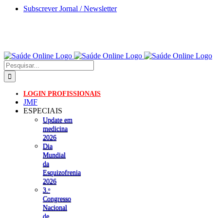
Skip
Subscrever Jornal / Newsletter
to
content
Pesquisar
LOGIN PROFISSIONAIS
JMF
ESPECIAIS
Update em
medicina
2026
Dia
Mundial
da
Esquizofrenia
2026
3.ᵒ
Congresso
Nacional
de