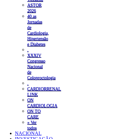
ASTOR
2026
40.as
Jornadas
de
Cardiologia,
Hipertensão
e Diabetes
.
XXXIV
Congresso
Nacional
de
Coloproctologia
.
CARDIORRENAL
LINK
ON
CARDIOLOGIA
ON TO
CARE
» Ver
todos
NACIONAL
INVESTIGAÇÃO