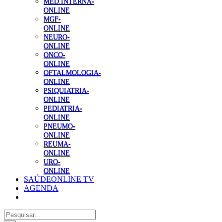
MED.INTERNA-
ONLINE
MGF-
ONLINE
NEURO-
ONLINE
ONCO-
ONLINE
OFTALMOLOGIA-
ONLINE
PSIQUIATRIA-
ONLINE
PEDIATRIA-
ONLINE
PNEUMO-
ONLINE
REUMA-
ONLINE
URO-
ONLINE
SAÚDEONLINE TV
AGENDA
Pesquisar