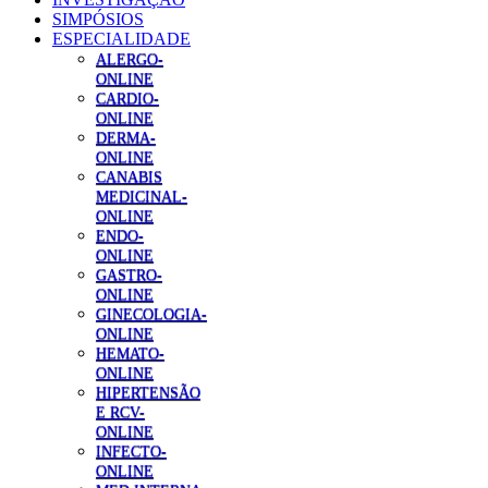
SIMPÓSIOS
ESPECIALIDADE
ALERGO-
ONLINE
CARDIO-
ONLINE
DERMA-
ONLINE
CANABIS
MEDICINAL-
ONLINE
ENDO-
ONLINE
GASTRO-
ONLINE
GINECOLOGIA-
ONLINE
HEMATO-
ONLINE
HIPERTENSÃO
E RCV-
ONLINE
INFECTO-
ONLINE