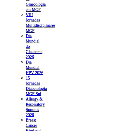
Ginecologia
em MGF
VIII
Jornadas
Multidisciplinares
MGF
Dia
Mundial
do
Glaucoma
2026
Dia
Mundial
HPV 2026
15
Jornadas
Diabetologia
MGF Sul
Allergy &
Respiratory
Summit
2026
Breast
Cancer
Weekend