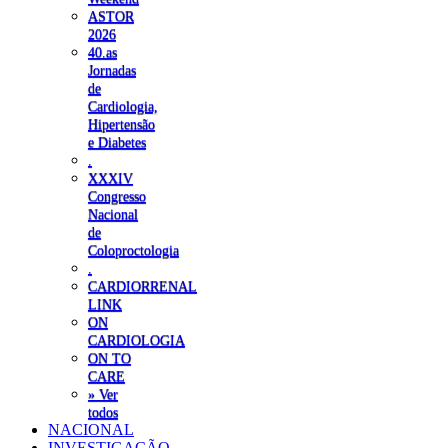
ASTOR
2026
40.as
Jornadas
de
Cardiologia,
Hipertensão
e Diabetes
.
XXXIV
Congresso
Nacional
de
Coloproctologia
.
CARDIORRENAL
LINK
ON
CARDIOLOGIA
ON TO
CARE
» Ver
todos
NACIONAL
INVESTIGAÇÃO