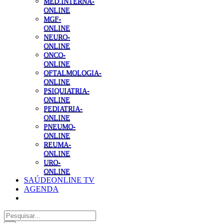
MED.INTERNA-
ONLINE
MGF-
ONLINE
NEURO-
ONLINE
ONCO-
ONLINE
OFTALMOLOGIA-
ONLINE
PSIQUIATRIA-
ONLINE
PEDIATRIA-
ONLINE
PNEUMO-
ONLINE
REUMA-
ONLINE
URO-
ONLINE
SAÚDEONLINE TV
AGENDA
Pesquisar