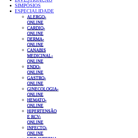
SIMPÓSIOS
ESPECIALIDADE
ALERGO-
ONLINE
CARDIO-
ONLINE
DERMA-
ONLINE
CANABIS
MEDICINAL-
ONLINE
ENDO-
ONLINE
GASTRO-
ONLINE
GINECOLOGIA-
ONLINE
HEMATO-
ONLINE
HIPERTENSÃO
E RCV-
ONLINE
INFECTO-
ONLINE