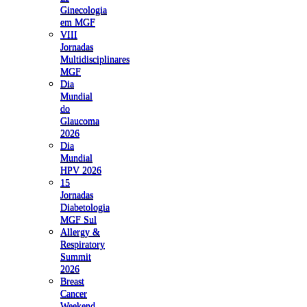
Ginecologia
em MGF
VIII
Jornadas
Multidisciplinares
MGF
Dia
Mundial
do
Glaucoma
2026
Dia
Mundial
HPV 2026
15
Jornadas
Diabetologia
MGF Sul
Allergy &
Respiratory
Summit
2026
Breast
Cancer
Weekend