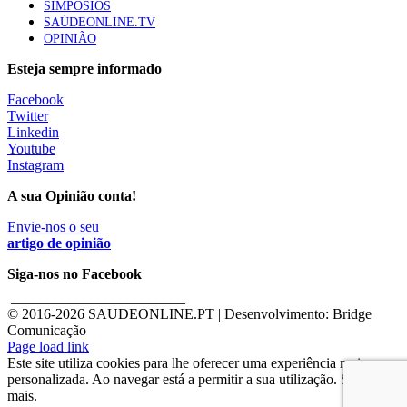
SIMPÓSIOS
SAÚDEONLINE.TV
OPINIÃO
Esteja sempre informado
Facebook
Twitter
Linkedin
Youtube
Instagram
A sua Opinião conta!
Envie-nos o seu
artigo de opinião
Siga-nos no Facebook
________________________
© 2016-
2026 SAUDEONLINE.PT | Desenvolvimento: Bridge
Comunicação
Page load link
Este site utiliza cookies para lhe oferecer uma experiência mais
personalizada. Ao navegar está a permitir a sua utilização. Saber
mais.