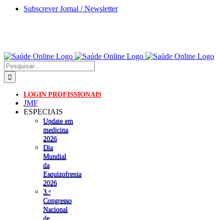
Skip
Subscrever Jornal / Newsletter
to
content
Pesquisar
LOGIN PROFISSIONAIS
JMF
ESPECIAIS
Update em
medicina
2026
Dia
Mundial
da
Esquizofrenia
2026
3.ᵒ
Congresso
Nacional
de