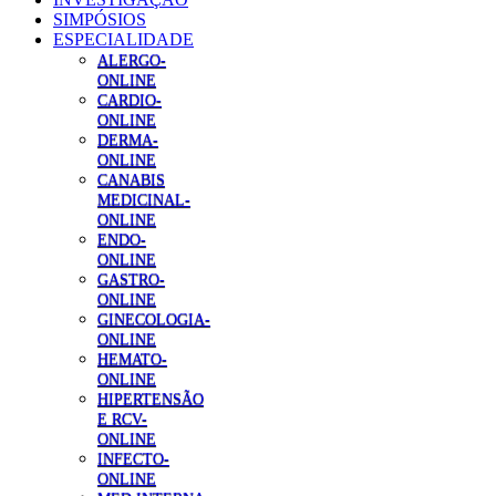
SIMPÓSIOS
ESPECIALIDADE
ALERGO-
ONLINE
CARDIO-
ONLINE
DERMA-
ONLINE
CANABIS
MEDICINAL-
ONLINE
ENDO-
ONLINE
GASTRO-
ONLINE
GINECOLOGIA-
ONLINE
HEMATO-
ONLINE
HIPERTENSÃO
E RCV-
ONLINE
INFECTO-
ONLINE