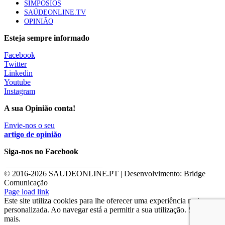
SIMPÓSIOS
SAÚDEONLINE.TV
OPINIÃO
Esteja sempre informado
Facebook
Twitter
Linkedin
Youtube
Instagram
A sua Opinião conta!
Envie-nos o seu
artigo de opinião
Siga-nos no Facebook
________________________
© 2016-
2026 SAUDEONLINE.PT | Desenvolvimento: Bridge
Comunicação
Page load link
Este site utiliza cookies para lhe oferecer uma experiência mais
personalizada. Ao navegar está a permitir a sua utilização. Saber
mais.