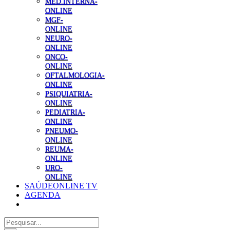
MED.INTERNA-
ONLINE
MGF-
ONLINE
NEURO-
ONLINE
ONCO-
ONLINE
OFTALMOLOGIA-
ONLINE
PSIQUIATRIA-
ONLINE
PEDIATRIA-
ONLINE
PNEUMO-
ONLINE
REUMA-
ONLINE
URO-
ONLINE
SAÚDEONLINE TV
AGENDA
Pesquisar