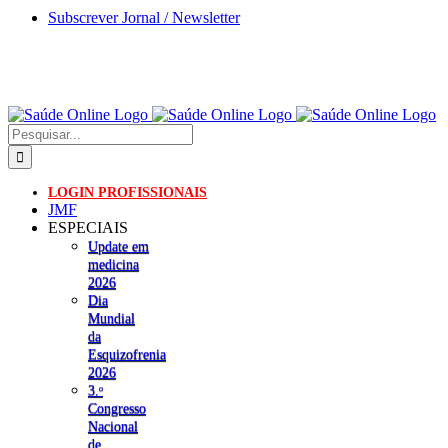
Skip
Subscrever Jornal / Newsletter
to
content
Pesquisar
LOGIN PROFISSIONAIS
JMF
ESPECIAIS
Update em
medicina
2026
Dia
Mundial
da
Esquizofrenia
2026
3.ᵒ
Congresso
Nacional
de