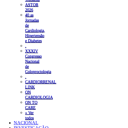
ASTOR
2026
40.as
Jornadas
de
Cardiologia,
Hipertensão
e Diabetes
.
XXXIV
Congresso
Nacional
de
Coloproctologia
.
CARDIORRENAL
LINK
ON
CARDIOLOGIA
ON TO
CARE
» Ver
todos
NACIONAL
INVESTIGAÇÃO