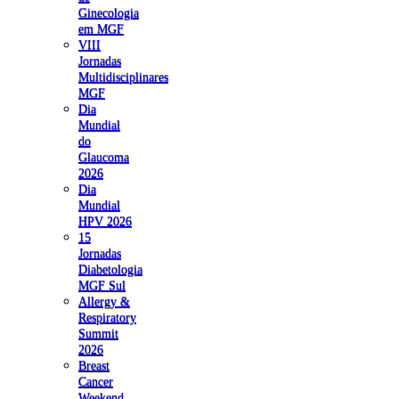
Ginecologia
em MGF
VIII
Jornadas
Multidisciplinares
MGF
Dia
Mundial
do
Glaucoma
2026
Dia
Mundial
HPV 2026
15
Jornadas
Diabetologia
MGF Sul
Allergy &
Respiratory
Summit
2026
Breast
Cancer
Weekend