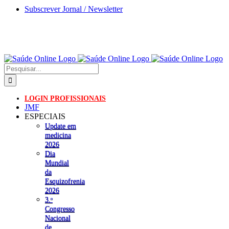
Skip
Subscrever Jornal / Newsletter
to
content
Pesquisar
LOGIN PROFISSIONAIS
JMF
ESPECIAIS
Update em
medicina
2026
Dia
Mundial
da
Esquizofrenia
2026
3.ᵒ
Congresso
Nacional
de