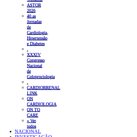
ASTOR
2026
40.as
Jornadas
de
Cardiologia,
Hipertensão
e Diabetes
.
XXXIV
Congresso
Nacional
de
Coloproctologia
.
CARDIORRENAL
LINK
ON
CARDIOLOGIA
ON TO
CARE
» Ver
todos
NACIONAL
INVESTIGAÇÃO