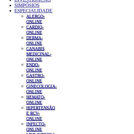
SIMPÓSIOS
ESPECIALIDADE
ALERGO-
ONLINE
CARDIO-
ONLINE
DERMA-
ONLINE
CANABIS
MEDICINAL-
ONLINE
ENDO-
ONLINE
GASTRO-
ONLINE
GINECOLOGIA-
ONLINE
HEMATO-
ONLINE
HIPERTENSÃO
E RCV-
ONLINE
INFECTO-
ONLINE