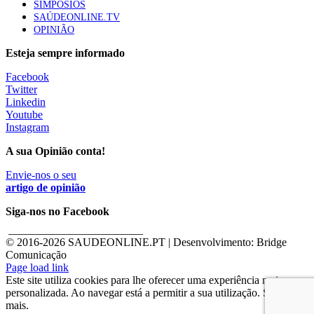
SIMPÓSIOS
SAÚDEONLINE.TV
OPINIÃO
Esteja sempre informado
Facebook
Twitter
Linkedin
Youtube
Instagram
A sua Opinião conta!
Envie-nos o seu
artigo de opinião
Siga-nos no Facebook
________________________
© 2016-
2026 SAUDEONLINE.PT | Desenvolvimento: Bridge
Comunicação
Page load link
Este site utiliza cookies para lhe oferecer uma experiência mais
personalizada. Ao navegar está a permitir a sua utilização. Saber
mais.