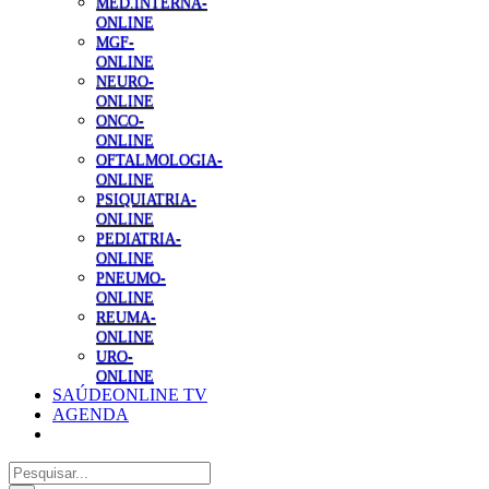
MED.INTERNA-
ONLINE
MGF-
ONLINE
NEURO-
ONLINE
ONCO-
ONLINE
OFTALMOLOGIA-
ONLINE
PSIQUIATRIA-
ONLINE
PEDIATRIA-
ONLINE
PNEUMO-
ONLINE
REUMA-
ONLINE
URO-
ONLINE
SAÚDEONLINE TV
AGENDA
Pesquisar