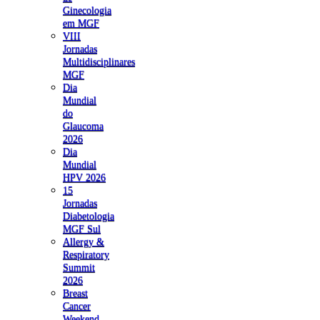
Ginecologia
em MGF
VIII
Jornadas
Multidisciplinares
MGF
Dia
Mundial
do
Glaucoma
2026
Dia
Mundial
HPV 2026
15
Jornadas
Diabetologia
MGF Sul
Allergy &
Respiratory
Summit
2026
Breast
Cancer
Weekend