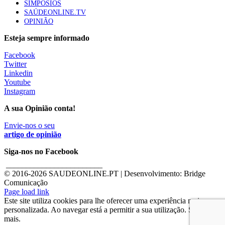
SIMPÓSIOS
SAÚDEONLINE.TV
OPINIÃO
Esteja sempre informado
Facebook
Twitter
Linkedin
Youtube
Instagram
A sua Opinião conta!
Envie-nos o seu
artigo de opinião
Siga-nos no Facebook
________________________
© 2016-
2026 SAUDEONLINE.PT | Desenvolvimento: Bridge
Comunicação
Page load link
Este site utiliza cookies para lhe oferecer uma experiência mais
personalizada. Ao navegar está a permitir a sua utilização. Saber
mais.