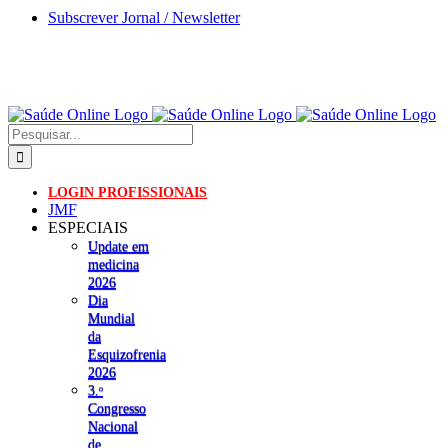
Skip
Subscrever Jornal / Newsletter
to
content
Pesquisar
LOGIN PROFISSIONAIS
JMF
ESPECIAIS
Update em
medicina
2026
Dia
Mundial
da
Esquizofrenia
2026
3.ᵒ
Congresso
Nacional
de