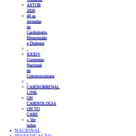
ASTOR
2026
40.as
Jornadas
de
Cardiologia,
Hipertensão
e Diabetes
.
XXXIV
Congresso
Nacional
de
Coloproctologia
.
CARDIORRENAL
LINK
ON
CARDIOLOGIA
ON TO
CARE
» Ver
todos
NACIONAL
INVESTIGAÇÃO