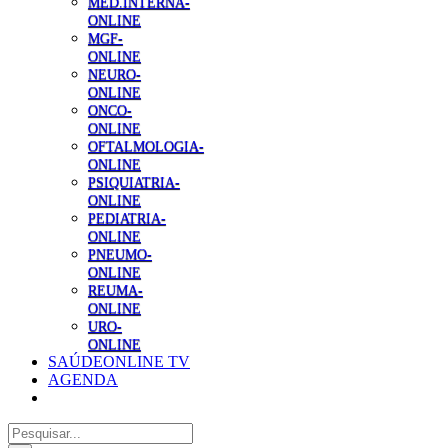
MED.INTERNA-
ONLINE
MGF-
ONLINE
NEURO-
ONLINE
ONCO-
ONLINE
OFTALMOLOGIA-
ONLINE
PSIQUIATRIA-
ONLINE
PEDIATRIA-
ONLINE
PNEUMO-
ONLINE
REUMA-
ONLINE
URO-
ONLINE
SAÚDEONLINE TV
AGENDA
Pesquisar