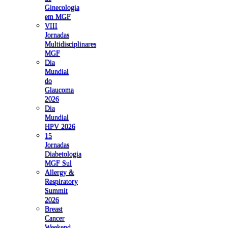
Ginecologia
em MGF
VIII
Jornadas
Multidisciplinares
MGF
Dia
Mundial
do
Glaucoma
2026
Dia
Mundial
HPV 2026
15
Jornadas
Diabetologia
MGF Sul
Allergy &
Respiratory
Summit
2026
Breast
Cancer
Weekend