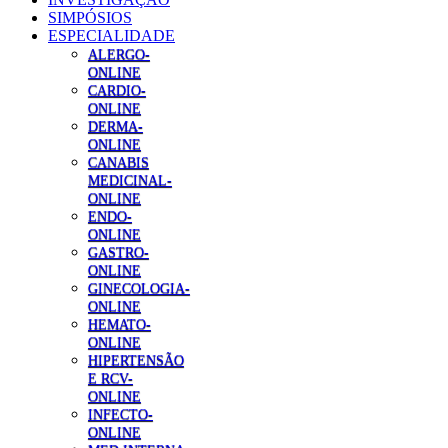
SIMPÓSIOS
ESPECIALIDADE
ALERGO-
ONLINE
CARDIO-
ONLINE
DERMA-
ONLINE
CANABIS
MEDICINAL-
ONLINE
ENDO-
ONLINE
GASTRO-
ONLINE
GINECOLOGIA-
ONLINE
HEMATO-
ONLINE
HIPERTENSÃO
E RCV-
ONLINE
INFECTO-
ONLINE