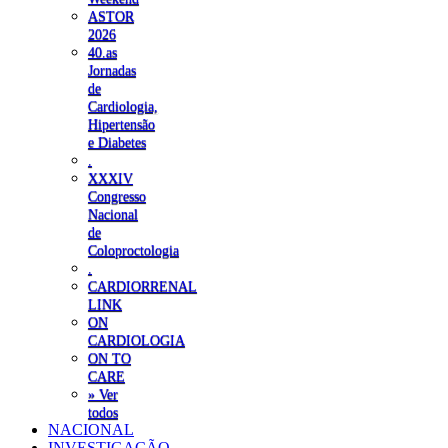
ASTOR
2026
40.as
Jornadas
de
Cardiologia,
Hipertensão
e Diabetes
.
XXXIV
Congresso
Nacional
de
Coloproctologia
.
CARDIORRENAL
LINK
ON
CARDIOLOGIA
ON TO
CARE
» Ver
todos
NACIONAL
INVESTIGAÇÃO