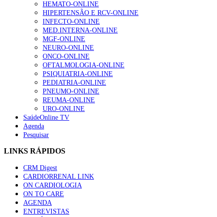
HEMATO-ONLINE
HIPERTENSÃO E RCV-ONLINE
INFECTO-ONLINE
MED.INTERNA-ONLINE
MGF-ONLINE
NEURO-ONLINE
ONCO-ONLINE
OFTALMOLOGIA-ONLINE
PSIQUIATRIA-ONLINE
PEDIATRIA-ONLINE
PNEUMO-ONLINE
REUMA-ONLINE
URO-ONLINE
SaúdeOnline TV
Agenda
Pesquisar
LINKS RÁPIDOS
CRM Digest
CARDIORRENAL LINK
ON CARDIOLOGIA
ON TO CARE
AGENDA
ENTREVISTAS