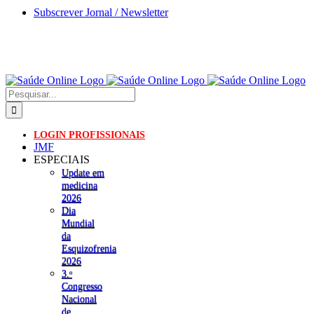
Skip
Subscrever Jornal / Newsletter
to
content
Pesquisar
LOGIN PROFISSIONAIS
JMF
ESPECIAIS
Update em
medicina
2026
Dia
Mundial
da
Esquizofrenia
2026
3.ᵒ
Congresso
Nacional
de