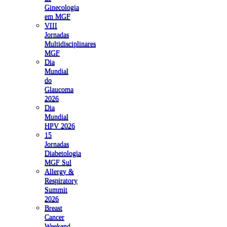
Ginecologia
em MGF
VIII
Jornadas
Multidisciplinares
MGF
Dia
Mundial
do
Glaucoma
2026
Dia
Mundial
HPV 2026
15
Jornadas
Diabetologia
MGF Sul
Allergy &
Respiratory
Summit
2026
Breast
Cancer
Weekend