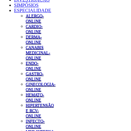
SIMPÓSIOS
ESPECIALIDADE
ALERGO-
ONLINE
CARDIO-
ONLINE
DERMA-
ONLINE
CANABIS
MEDICINAL-
ONLINE
ENDO-
ONLINE
GASTRO-
ONLINE
GINECOLOGIA-
ONLINE
HEMATO-
ONLINE
HIPERTENSÃO
E RCV-
ONLINE
INFECTO-
ONLINE