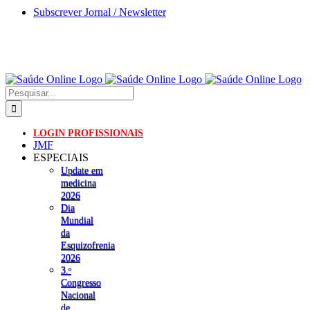
Skip
Subscrever Jornal / Newsletter
to
content
Pesquisar
LOGIN PROFISSIONAIS
JMF
ESPECIAIS
Update em
medicina
2026
Dia
Mundial
da
Esquizofrenia
2026
3.ᵒ
Congresso
Nacional
de