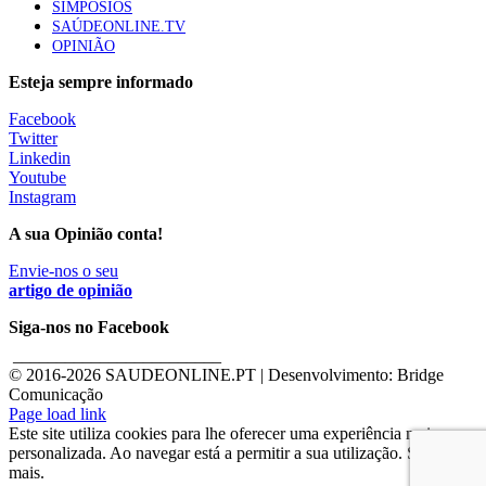
SIMPÓSIOS
SAÚDEONLINE.TV
OPINIÃO
Esteja sempre informado
Facebook
Twitter
Linkedin
Youtube
Instagram
A sua Opinião conta!
Envie-nos o seu
artigo de opinião
Siga-nos no Facebook
________________________
© 2016-
2026 SAUDEONLINE.PT | Desenvolvimento: Bridge
Comunicação
Page load link
Este site utiliza cookies para lhe oferecer uma experiência mais
personalizada. Ao navegar está a permitir a sua utilização. Saber
mais.