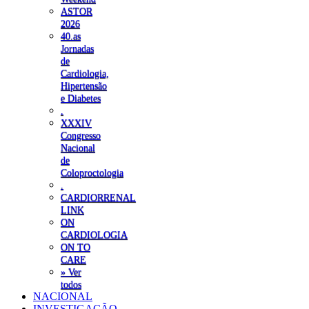
ASTOR
2026
40.as
Jornadas
de
Cardiologia,
Hipertensão
e Diabetes
.
XXXIV
Congresso
Nacional
de
Coloproctologia
.
CARDIORRENAL
LINK
ON
CARDIOLOGIA
ON TO
CARE
» Ver
todos
NACIONAL
INVESTIGAÇÃO