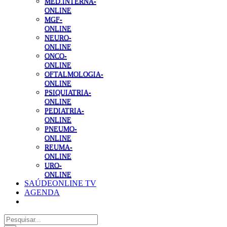
MED.INTERNA-
ONLINE
MGF-
ONLINE
NEURO-
ONLINE
ONCO-
ONLINE
OFTALMOLOGIA-
ONLINE
PSIQUIATRIA-
ONLINE
PEDIATRIA-
ONLINE
PNEUMO-
ONLINE
REUMA-
ONLINE
URO-
ONLINE
SAÚDEONLINE TV
AGENDA
Pesquisar