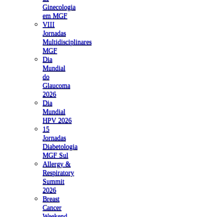
Ginecologia
em MGF
VIII
Jornadas
Multidisciplinares
MGF
Dia
Mundial
do
Glaucoma
2026
Dia
Mundial
HPV 2026
15
Jornadas
Diabetologia
MGF Sul
Allergy &
Respiratory
Summit
2026
Breast
Cancer
Weekend