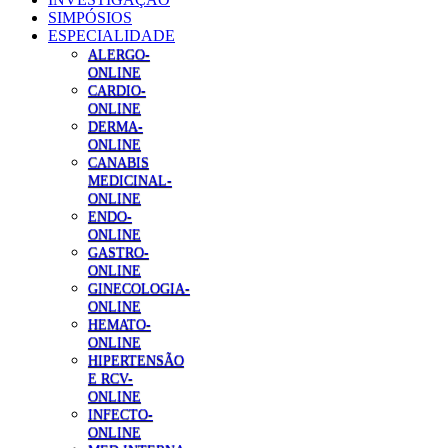
SIMPÓSIOS
ESPECIALIDADE
ALERGO-
ONLINE
CARDIO-
ONLINE
DERMA-
ONLINE
CANABIS
MEDICINAL-
ONLINE
ENDO-
ONLINE
GASTRO-
ONLINE
GINECOLOGIA-
ONLINE
HEMATO-
ONLINE
HIPERTENSÃO
E RCV-
ONLINE
INFECTO-
ONLINE