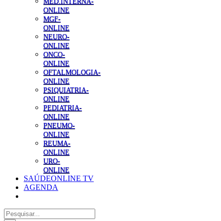
MED.INTERNA-
ONLINE
MGF-
ONLINE
NEURO-
ONLINE
ONCO-
ONLINE
OFTALMOLOGIA-
ONLINE
PSIQUIATRIA-
ONLINE
PEDIATRIA-
ONLINE
PNEUMO-
ONLINE
REUMA-
ONLINE
URO-
ONLINE
SAÚDEONLINE TV
AGENDA
Pesquisar