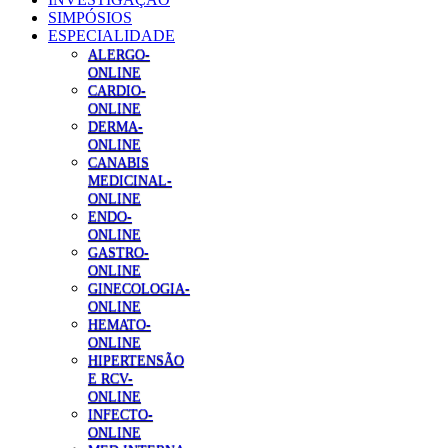
SIMPÓSIOS
ESPECIALIDADE
ALERGO-
ONLINE
CARDIO-
ONLINE
DERMA-
ONLINE
CANABIS
MEDICINAL-
ONLINE
ENDO-
ONLINE
GASTRO-
ONLINE
GINECOLOGIA-
ONLINE
HEMATO-
ONLINE
HIPERTENSÃO
E RCV-
ONLINE
INFECTO-
ONLINE