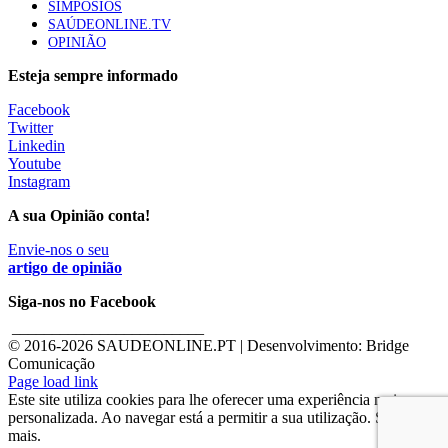
SIMPÓSIOS
SAÚDEONLINE.TV
OPINIÃO
Esteja sempre informado
Facebook
Twitter
Linkedin
Youtube
Instagram
A sua Opinião conta!
Envie-nos o seu
artigo de opinião
Siga-nos no Facebook
________________________
© 2016-
2026 SAUDEONLINE.PT | Desenvolvimento: Bridge
Comunicação
Page load link
Este site utiliza cookies para lhe oferecer uma experiência mais
personalizada. Ao navegar está a permitir a sua utilização. Saber
mais.