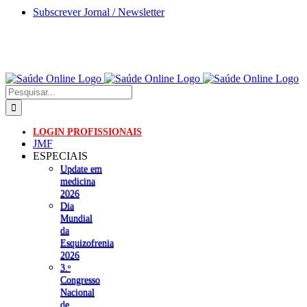
Skip
Subscrever Jornal / Newsletter
to
content
Pesquisar
LOGIN PROFISSIONAIS
JMF
ESPECIAIS
Update em
medicina
2026
Dia
Mundial
da
Esquizofrenia
2026
3.ᵒ
Congresso
Nacional
de