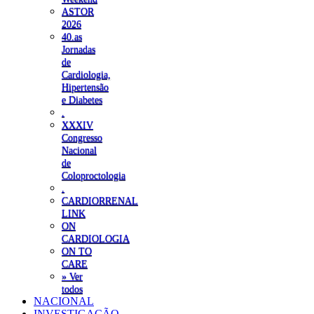
ASTOR
2026
40.as
Jornadas
de
Cardiologia,
Hipertensão
e Diabetes
.
XXXIV
Congresso
Nacional
de
Coloproctologia
.
CARDIORRENAL
LINK
ON
CARDIOLOGIA
ON TO
CARE
» Ver
todos
NACIONAL
INVESTIGAÇÃO