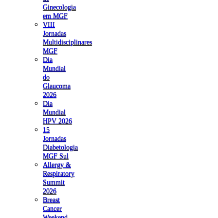
Ginecologia
em MGF
VIII
Jornadas
Multidisciplinares
MGF
Dia
Mundial
do
Glaucoma
2026
Dia
Mundial
HPV 2026
15
Jornadas
Diabetologia
MGF Sul
Allergy &
Respiratory
Summit
2026
Breast
Cancer
Weekend