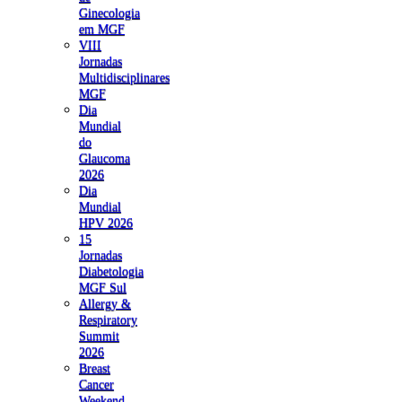
Ginecologia
em MGF
VIII
Jornadas
Multidisciplinares
MGF
Dia
Mundial
do
Glaucoma
2026
Dia
Mundial
HPV 2026
15
Jornadas
Diabetologia
MGF Sul
Allergy &
Respiratory
Summit
2026
Breast
Cancer
Weekend