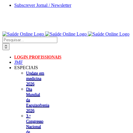
Skip
Subscrever Jornal / Newsletter
to
content
Pesquisar
LOGIN PROFISSIONAIS
JMF
ESPECIAIS
Update em
medicina
2026
Dia
Mundial
da
Esquizofrenia
2026
3.ᵒ
Congresso
Nacional
de