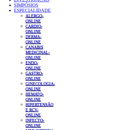
SIMPÓSIOS
ESPECIALIDADE
ALERGO-
ONLINE
CARDIO-
ONLINE
DERMA-
ONLINE
CANABIS
MEDICINAL-
ONLINE
ENDO-
ONLINE
GASTRO-
ONLINE
GINECOLOGIA-
ONLINE
HEMATO-
ONLINE
HIPERTENSÃO
E RCV-
ONLINE
INFECTO-
ONLINE