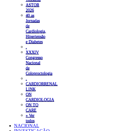
ASTOR
2026
40.as
Jornadas
de
Cardiologia,
Hipertensão
e Diabetes
.
XXXIV
Congresso
Nacional
de
Coloproctologia
.
CARDIORRENAL
LINK
ON
CARDIOLOGIA
ON TO
CARE
» Ver
todos
NACIONAL
INVESTIGAÇÃO