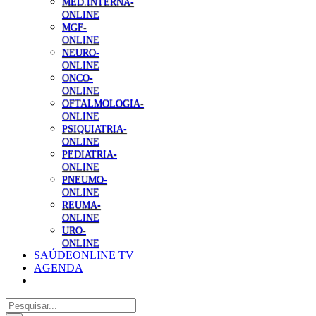
MED.INTERNA-
ONLINE
MGF-
ONLINE
NEURO-
ONLINE
ONCO-
ONLINE
OFTALMOLOGIA-
ONLINE
PSIQUIATRIA-
ONLINE
PEDIATRIA-
ONLINE
PNEUMO-
ONLINE
REUMA-
ONLINE
URO-
ONLINE
SAÚDEONLINE TV
AGENDA
Pesquisar