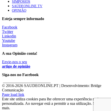
SIMPÓSIOS
SAÚDEONLINE.TV
OPINIÃO
Esteja sempre informado
Facebook
Twitter
Linkedin
Youtube
Instagram
A sua Opinião conta!
Envie-nos o seu
artigo de opinião
Siga-nos no Facebook
________________________
© 2016-
2026 SAUDEONLINE.PT | Desenvolvimento: Bridge
Comunicação
Page load link
Este site utiliza cookies para lhe oferecer uma experiência mais
personalizada. Ao navegar está a permitir a sua utilização. Saber
mais.