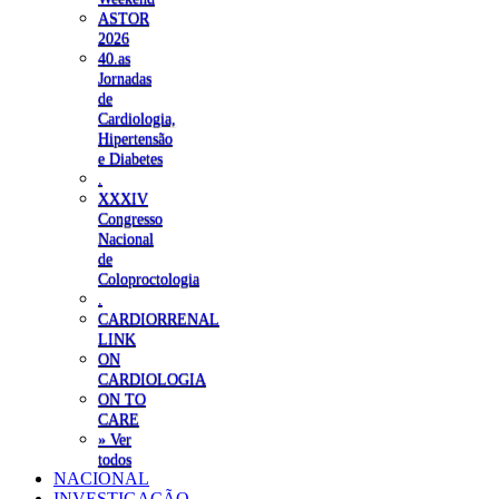
ASTOR
2026
40.as
Jornadas
de
Cardiologia,
Hipertensão
e Diabetes
.
XXXIV
Congresso
Nacional
de
Coloproctologia
.
CARDIORRENAL
LINK
ON
CARDIOLOGIA
ON TO
CARE
» Ver
todos
NACIONAL
INVESTIGAÇÃO