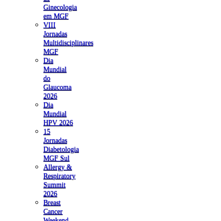
Ginecologia
em MGF
VIII
Jornadas
Multidisciplinares
MGF
Dia
Mundial
do
Glaucoma
2026
Dia
Mundial
HPV 2026
15
Jornadas
Diabetologia
MGF Sul
Allergy &
Respiratory
Summit
2026
Breast
Cancer
Weekend