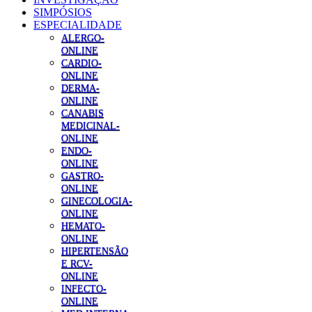
SIMPÓSIOS
ESPECIALIDADE
ALERGO-
ONLINE
CARDIO-
ONLINE
DERMA-
ONLINE
CANABIS
MEDICINAL-
ONLINE
ENDO-
ONLINE
GASTRO-
ONLINE
GINECOLOGIA-
ONLINE
HEMATO-
ONLINE
HIPERTENSÃO
E RCV-
ONLINE
INFECTO-
ONLINE