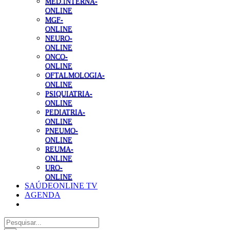
MED.INTERNA-
ONLINE
MGF-
ONLINE
NEURO-
ONLINE
ONCO-
ONLINE
OFTALMOLOGIA-
ONLINE
PSIQUIATRIA-
ONLINE
PEDIATRIA-
ONLINE
PNEUMO-
ONLINE
REUMA-
ONLINE
URO-
ONLINE
SAÚDEONLINE TV
AGENDA
Pesquisar