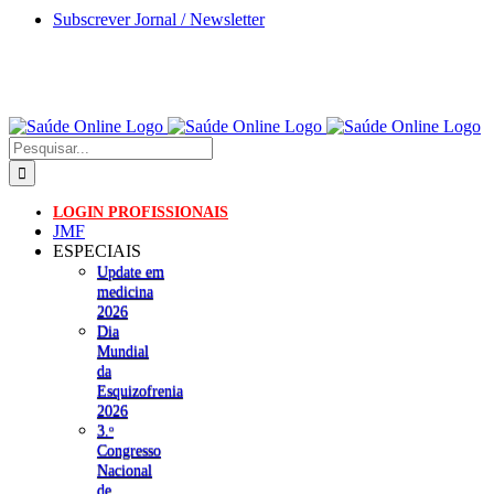
Skip
Subscrever Jornal / Newsletter
to
content
Pesquisar
LOGIN PROFISSIONAIS
JMF
ESPECIAIS
Update em
medicina
2026
Dia
Mundial
da
Esquizofrenia
2026
3.ᵒ
Congresso
Nacional
de