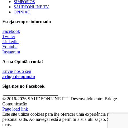
SIMPÓSIOS
SAÚDEONLINE.TV
OPINIÃO
Esteja sempre informado
Facebook
Twitter
Linkedin
Youtube
Instagram
A sua Opinião conta!
Envie-nos o seu
artigo de opinião
Siga-nos no Facebook
________________________
© 2016-
2026 SAUDEONLINE.PT | Desenvolvimento: Bridge
Comunicação
Page load link
Este site utiliza cookies para lhe oferecer uma experiência mais
personalizada. Ao navegar está a permitir a sua utilização. Saber
mais.