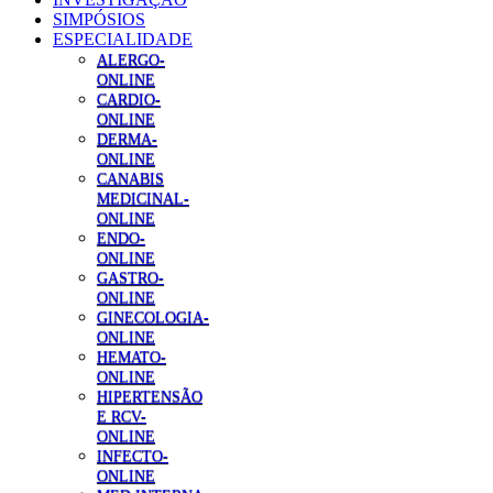
SIMPÓSIOS
ESPECIALIDADE
ALERGO-
ONLINE
CARDIO-
ONLINE
DERMA-
ONLINE
CANABIS
MEDICINAL-
ONLINE
ENDO-
ONLINE
GASTRO-
ONLINE
GINECOLOGIA-
ONLINE
HEMATO-
ONLINE
HIPERTENSÃO
E RCV-
ONLINE
INFECTO-
ONLINE