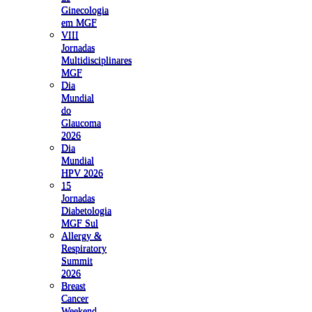
Ginecologia
em MGF
VIII
Jornadas
Multidisciplinares
MGF
Dia
Mundial
do
Glaucoma
2026
Dia
Mundial
HPV 2026
15
Jornadas
Diabetologia
MGF Sul
Allergy &
Respiratory
Summit
2026
Breast
Cancer
Weekend