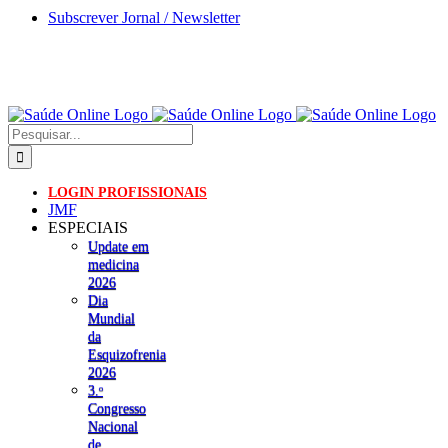
Skip
Subscrever Jornal / Newsletter
to
content
Pesquisar
LOGIN PROFISSIONAIS
JMF
ESPECIAIS
Update em
medicina
2026
Dia
Mundial
da
Esquizofrenia
2026
3.ᵒ
Congresso
Nacional
de