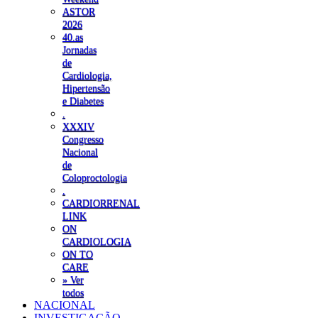
ASTOR
2026
40.as
Jornadas
de
Cardiologia,
Hipertensão
e Diabetes
.
XXXIV
Congresso
Nacional
de
Coloproctologia
.
CARDIORRENAL
LINK
ON
CARDIOLOGIA
ON TO
CARE
» Ver
todos
NACIONAL
INVESTIGAÇÃO