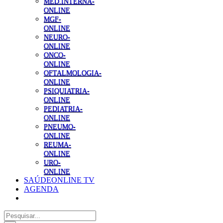
MED.INTERNA-
ONLINE
MGF-
ONLINE
NEURO-
ONLINE
ONCO-
ONLINE
OFTALMOLOGIA-
ONLINE
PSIQUIATRIA-
ONLINE
PEDIATRIA-
ONLINE
PNEUMO-
ONLINE
REUMA-
ONLINE
URO-
ONLINE
SAÚDEONLINE TV
AGENDA
Pesquisar