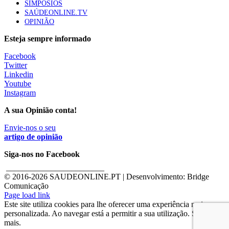
SIMPÓSIOS
SAÚDEONLINE.TV
OPINIÃO
Esteja sempre informado
Facebook
Twitter
Linkedin
Youtube
Instagram
A sua Opinião conta!
Envie-nos o seu
artigo de opinião
Siga-nos no Facebook
________________________
© 2016-
2026 SAUDEONLINE.PT | Desenvolvimento: Bridge
Comunicação
Page load link
Este site utiliza cookies para lhe oferecer uma experiência mais
personalizada. Ao navegar está a permitir a sua utilização. Saber
mais.