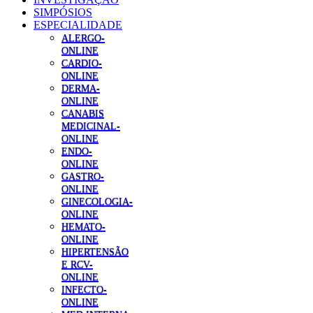
SIMPÓSIOS
ESPECIALIDADE
ALERGO-
ONLINE
CARDIO-
ONLINE
DERMA-
ONLINE
CANABIS
MEDICINAL-
ONLINE
ENDO-
ONLINE
GASTRO-
ONLINE
GINECOLOGIA-
ONLINE
HEMATO-
ONLINE
HIPERTENSÃO
E RCV-
ONLINE
INFECTO-
ONLINE