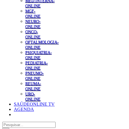
MED.INTERNA-
ONLINE
MGF-
ONLINE
NEURO-
ONLINE
ONCO-
ONLINE
OFTALMOLOGIA-
ONLINE
PSIQUIATRIA-
ONLINE
PEDIATRIA-
ONLINE
PNEUMO-
ONLINE
REUMA-
ONLINE
URO-
ONLINE
SAÚDEONLINE TV
AGENDA
Pesquisar