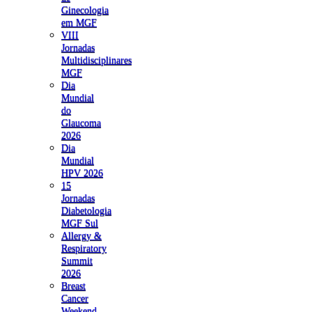
Ginecologia
em MGF
VIII
Jornadas
Multidisciplinares
MGF
Dia
Mundial
do
Glaucoma
2026
Dia
Mundial
HPV 2026
15
Jornadas
Diabetologia
MGF Sul
Allergy &
Respiratory
Summit
2026
Breast
Cancer
Weekend