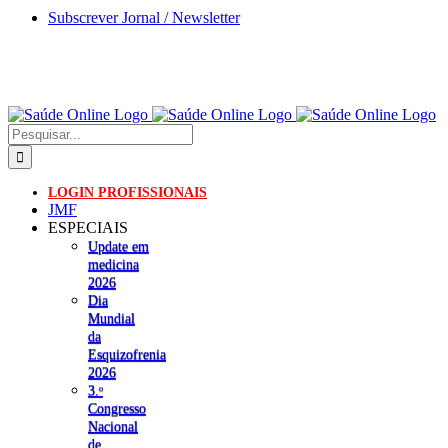
Skip
Subscrever Jornal / Newsletter
to
content
Pesquisar
LOGIN PROFISSIONAIS
JMF
ESPECIAIS
Update em
medicina
2026
Dia
Mundial
da
Esquizofrenia
2026
3.ᵒ
Congresso
Nacional
de