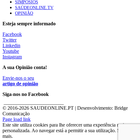
SIMPÓSIOS
SAÚDEONLINE.TV
OPINIÃO
Esteja sempre informado
Facebook
Twitter
Linkedin
Youtube
Instagram
A sua Opinião conta!
Envie-nos o seu
artigo de opinião
Siga-nos no Facebook
________________________
© 2016-
2026 SAUDEONLINE.PT | Desenvolvimento: Bridge
Comunicação
Page load link
Este site utiliza cookies para lhe oferecer uma experiência mais
personalizada. Ao navegar está a permitir a sua utilização. Saber
mais.