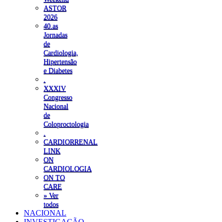
ASTOR
2026
40.as
Jornadas
de
Cardiologia,
Hipertensão
e Diabetes
.
XXXIV
Congresso
Nacional
de
Coloproctologia
.
CARDIORRENAL
LINK
ON
CARDIOLOGIA
ON TO
CARE
» Ver
todos
NACIONAL
INVESTIGAÇÃO