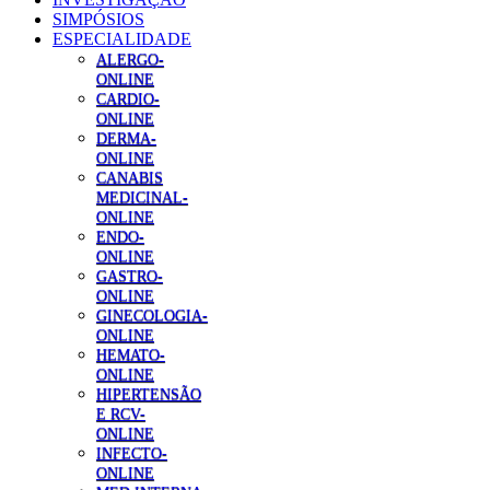
SIMPÓSIOS
ESPECIALIDADE
ALERGO-
ONLINE
CARDIO-
ONLINE
DERMA-
ONLINE
CANABIS
MEDICINAL-
ONLINE
ENDO-
ONLINE
GASTRO-
ONLINE
GINECOLOGIA-
ONLINE
HEMATO-
ONLINE
HIPERTENSÃO
E RCV-
ONLINE
INFECTO-
ONLINE