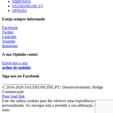
SIMPÓSIOS
SAÚDEONLINE.TV
OPINIÃO
Esteja sempre informado
Facebook
Twitter
Linkedin
Youtube
Instagram
A sua Opinião conta!
Envie-nos o seu
artigo de opinião
Siga-nos no Facebook
________________________
© 2016-
2026 SAUDEONLINE.PT | Desenvolvimento: Bridge
Comunicação
Page load link
Este site utiliza cookies para lhe oferecer uma experiência mais
personalizada. Ao navegar está a permitir a sua utilização. Saber
mais.