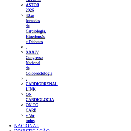
ASTOR
2026
40.as
Jornadas
de
Cardiologia,
Hipertensão
e Diabetes
.
XXXIV
Congresso
Nacional
de
Coloproctologia
.
CARDIORRENAL
LINK
ON
CARDIOLOGIA
ON TO
CARE
» Ver
todos
NACIONAL
INVESTIGAÇÃO