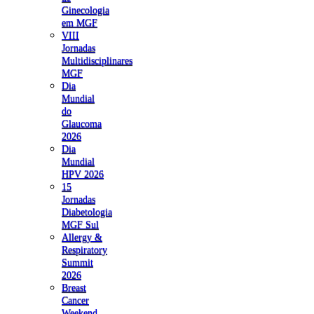
Ginecologia
em MGF
VIII
Jornadas
Multidisciplinares
MGF
Dia
Mundial
do
Glaucoma
2026
Dia
Mundial
HPV 2026
15
Jornadas
Diabetologia
MGF Sul
Allergy &
Respiratory
Summit
2026
Breast
Cancer
Weekend