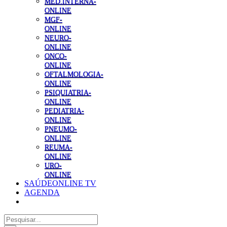
MED.INTERNA-
ONLINE
MGF-
ONLINE
NEURO-
ONLINE
ONCO-
ONLINE
OFTALMOLOGIA-
ONLINE
PSIQUIATRIA-
ONLINE
PEDIATRIA-
ONLINE
PNEUMO-
ONLINE
REUMA-
ONLINE
URO-
ONLINE
SAÚDEONLINE TV
AGENDA
Pesquisar