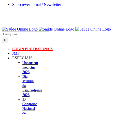
Skip
Subscrever Jornal / Newsletter
to
content
Pesquisar
LOGIN PROFISSIONAIS
JMF
ESPECIAIS
Update em
medicina
2026
Dia
Mundial
da
Esquizofrenia
2026
3.ᵒ
Congresso
Nacional
de