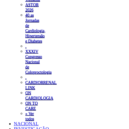
ASTOR
2026
40.as
Jornadas
de
Cardiologia,
Hipertensão
e Diabetes
.
XXXIV
Congresso
Nacional
de
Coloproctologia
.
CARDIORRENAL
LINK
ON
CARDIOLOGIA
ON TO
CARE
» Ver
todos
NACIONAL
INVESTIGAÇÃO