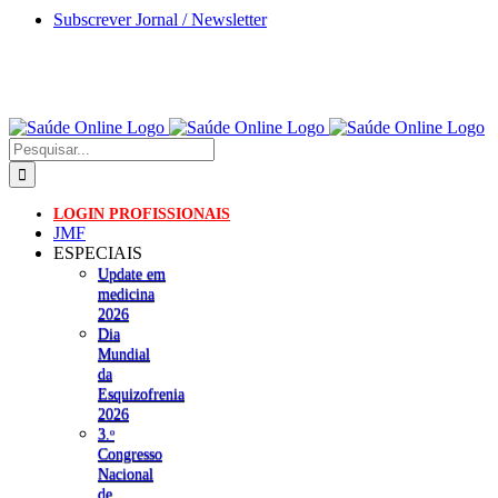
Skip
Subscrever Jornal / Newsletter
to
content
Pesquisar
LOGIN PROFISSIONAIS
JMF
ESPECIAIS
Update em
medicina
2026
Dia
Mundial
da
Esquizofrenia
2026
3.ᵒ
Congresso
Nacional
de