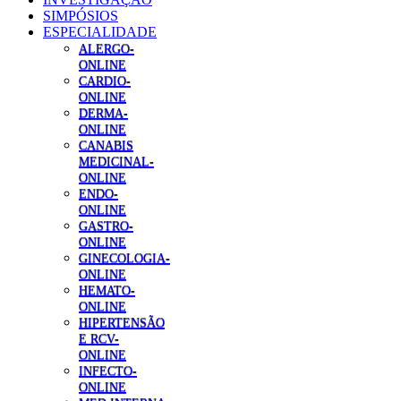
SIMPÓSIOS
ESPECIALIDADE
ALERGO-
ONLINE
CARDIO-
ONLINE
DERMA-
ONLINE
CANABIS
MEDICINAL-
ONLINE
ENDO-
ONLINE
GASTRO-
ONLINE
GINECOLOGIA-
ONLINE
HEMATO-
ONLINE
HIPERTENSÃO
E RCV-
ONLINE
INFECTO-
ONLINE