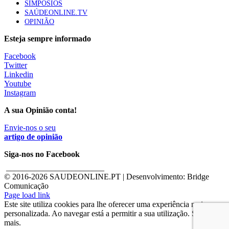
SIMPÓSIOS
SAÚDEONLINE.TV
OPINIÃO
Esteja sempre informado
Facebook
Twitter
Linkedin
Youtube
Instagram
A sua Opinião conta!
Envie-nos o seu
artigo de opinião
Siga-nos no Facebook
________________________
© 2016-
2026 SAUDEONLINE.PT | Desenvolvimento: Bridge
Comunicação
Page load link
Este site utiliza cookies para lhe oferecer uma experiência mais
personalizada. Ao navegar está a permitir a sua utilização. Saber
mais.