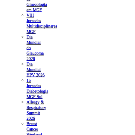
Ginecologia
em MGF
VIII
Jornadas
Multidisciplinares
MGF
Dia
Mundial
do
Glaucoma
2026
Dia
Mundial
HPV 2026
15
Jornadas
Diabetologia
MGF Sul
Allergy &
Respiratory
Summit
2026
Breast
Cancer
Weekend