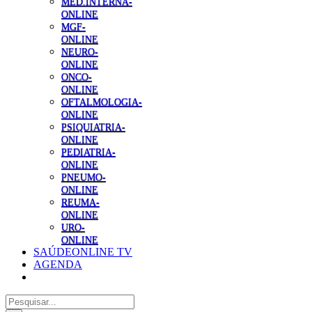
MED.INTERNA-
ONLINE
MGF-
ONLINE
NEURO-
ONLINE
ONCO-
ONLINE
OFTALMOLOGIA-
ONLINE
PSIQUIATRIA-
ONLINE
PEDIATRIA-
ONLINE
PNEUMO-
ONLINE
REUMA-
ONLINE
URO-
ONLINE
SAÚDEONLINE TV
AGENDA
Pesquisar