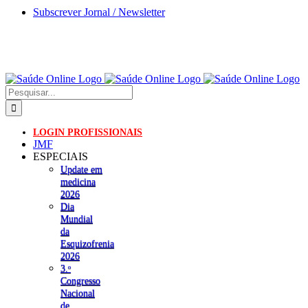
Skip
Subscrever Jornal / Newsletter
to
content
Pesquisar
LOGIN PROFISSIONAIS
JMF
ESPECIAIS
Update em
medicina
2026
Dia
Mundial
da
Esquizofrenia
2026
3.ᵒ
Congresso
Nacional
de