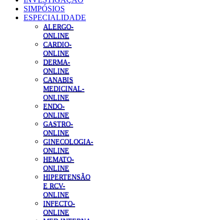
SIMPÓSIOS
ESPECIALIDADE
ALERGO-
ONLINE
CARDIO-
ONLINE
DERMA-
ONLINE
CANABIS
MEDICINAL-
ONLINE
ENDO-
ONLINE
GASTRO-
ONLINE
GINECOLOGIA-
ONLINE
HEMATO-
ONLINE
HIPERTENSÃO
E RCV-
ONLINE
INFECTO-
ONLINE