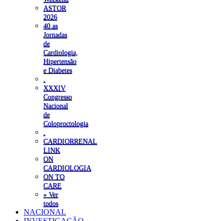
ASTOR
2026
40.as
Jornadas
de
Cardiologia,
Hipertensão
e Diabetes
.
XXXIV
Congresso
Nacional
de
Coloproctologia
.
CARDIORRENAL
LINK
ON
CARDIOLOGIA
ON TO
CARE
» Ver
todos
NACIONAL
INVESTIGAÇÃO