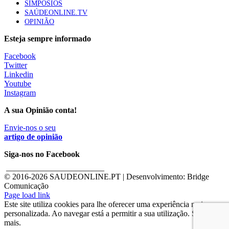
SIMPÓSIOS
SAÚDEONLINE.TV
OPINIÃO
Esteja sempre informado
Facebook
Twitter
Linkedin
Youtube
Instagram
A sua Opinião conta!
Envie-nos o seu
artigo de opinião
Siga-nos no Facebook
________________________
© 2016-
2026 SAUDEONLINE.PT | Desenvolvimento: Bridge
Comunicação
Page load link
Este site utiliza cookies para lhe oferecer uma experiência mais
personalizada. Ao navegar está a permitir a sua utilização. Saber
mais.