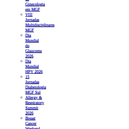
Ginecologia
em MGF
VIII
Jornadas
Multidisciplinares
MGF
Dia
Mundial
do
Glaucoma
2026
Dia
Mundial
HPV 2026
15
Jornadas
Diabetologia
MGF Sul
Allergy &
Respiratory
Summit
2026
Breast
Cancer
Weekend