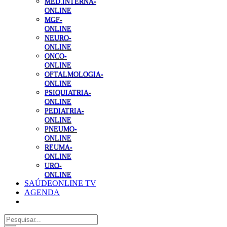
MED.INTERNA-
ONLINE
MGF-
ONLINE
NEURO-
ONLINE
ONCO-
ONLINE
OFTALMOLOGIA-
ONLINE
PSIQUIATRIA-
ONLINE
PEDIATRIA-
ONLINE
PNEUMO-
ONLINE
REUMA-
ONLINE
URO-
ONLINE
SAÚDEONLINE TV
AGENDA
Pesquisar