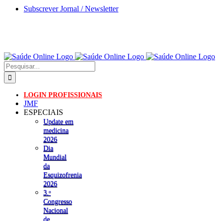
Skip
Subscrever Jornal / Newsletter
to
content
Pesquisar
LOGIN PROFISSIONAIS
JMF
ESPECIAIS
Update em
medicina
2026
Dia
Mundial
da
Esquizofrenia
2026
3.ᵒ
Congresso
Nacional
de