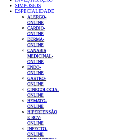
SIMPÓSIOS
ESPECIALIDADE
ALERGO-
ONLINE
CARDIO-
ONLINE
DERMA-
ONLINE
CANABIS
MEDICINAL-
ONLINE
ENDO-
ONLINE
GASTRO-
ONLINE
GINECOLOGIA-
ONLINE
HEMATO-
ONLINE
HIPERTENSÃO
E RCV-
ONLINE
INFECTO-
ONLINE