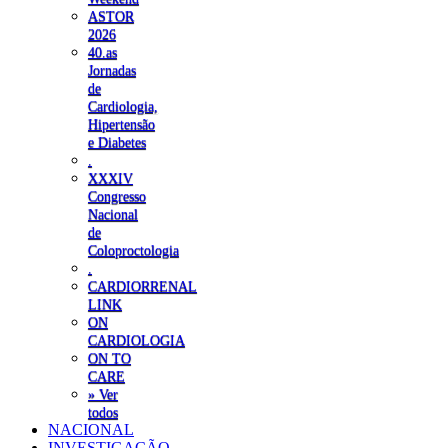
ASTOR
2026
40.as
Jornadas
de
Cardiologia,
Hipertensão
e Diabetes
.
XXXIV
Congresso
Nacional
de
Coloproctologia
.
CARDIORRENAL
LINK
ON
CARDIOLOGIA
ON TO
CARE
» Ver
todos
NACIONAL
INVESTIGAÇÃO