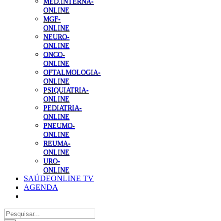
MED.INTERNA-
ONLINE
MGF-
ONLINE
NEURO-
ONLINE
ONCO-
ONLINE
OFTALMOLOGIA-
ONLINE
PSIQUIATRIA-
ONLINE
PEDIATRIA-
ONLINE
PNEUMO-
ONLINE
REUMA-
ONLINE
URO-
ONLINE
SAÚDEONLINE TV
AGENDA
Pesquisar