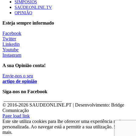
SIMPÓSIOS
SAÚDEONLINE.TV
OPINIÃO
Esteja sempre informado
Facebook
Twitter
Linkedin
Youtube
Instagram
A sua Opinião conta!
Envie-nos o seu
artigo de opinião
Siga-nos no Facebook
________________________
© 2016-
2026 SAUDEONLINE.PT | Desenvolvimento: Bridge
Comunicação
Page load link
Este site utiliza cookies para lhe oferecer uma experiência mais
personalizada. Ao navegar está a permitir a sua utilização. Saber
mais.