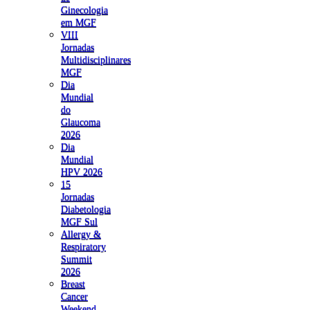
Ginecologia
em MGF
VIII
Jornadas
Multidisciplinares
MGF
Dia
Mundial
do
Glaucoma
2026
Dia
Mundial
HPV 2026
15
Jornadas
Diabetologia
MGF Sul
Allergy &
Respiratory
Summit
2026
Breast
Cancer
Weekend