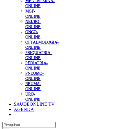
MED.INTERNA-
ONLINE
MGF-
ONLINE
NEURO-
ONLINE
ONCO-
ONLINE
OFTALMOLOGIA-
ONLINE
PSIQUIATRIA-
ONLINE
PEDIATRIA-
ONLINE
PNEUMO-
ONLINE
REUMA-
ONLINE
URO-
ONLINE
SAÚDEONLINE TV
AGENDA
Pesquisar