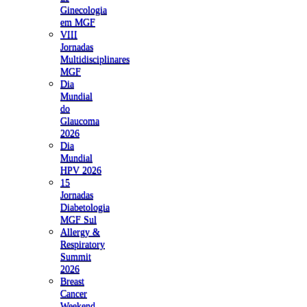
Ginecologia
em MGF
VIII
Jornadas
Multidisciplinares
MGF
Dia
Mundial
do
Glaucoma
2026
Dia
Mundial
HPV 2026
15
Jornadas
Diabetologia
MGF Sul
Allergy &
Respiratory
Summit
2026
Breast
Cancer
Weekend