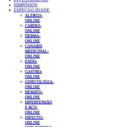
SIMPÓSIOS
ESPECIALIDADE
ALERGO-
ONLINE
CARDIO-
ONLINE
DERMA-
ONLINE
CANABIS
MEDICINAL-
ONLINE
ENDO-
ONLINE
GASTRO-
ONLINE
GINECOLOGIA-
ONLINE
HEMATO-
ONLINE
HIPERTENSÃO
E RCV-
ONLINE
INFECTO-
ONLINE