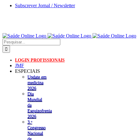
Skip
Subscrever Jornal / Newsletter
to
content
Pesquisar
LOGIN PROFISSIONAIS
JMF
ESPECIAIS
Update em
medicina
2026
Dia
Mundial
da
Esquizofrenia
2026
3.ᵒ
Congresso
Nacional
de