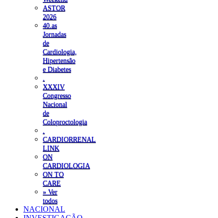
ASTOR
2026
40.as
Jornadas
de
Cardiologia,
Hipertensão
e Diabetes
.
XXXIV
Congresso
Nacional
de
Coloproctologia
.
CARDIORRENAL
LINK
ON
CARDIOLOGIA
ON TO
CARE
» Ver
todos
NACIONAL
INVESTIGAÇÃO