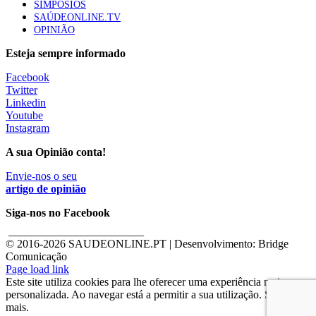
SIMPÓSIOS
SAÚDEONLINE.TV
OPINIÃO
Esteja sempre informado
Facebook
Twitter
Linkedin
Youtube
Instagram
A sua Opinião conta!
Envie-nos o seu
artigo de opinião
Siga-nos no Facebook
________________________
© 2016-
2026 SAUDEONLINE.PT | Desenvolvimento: Bridge
Comunicação
Page load link
Este site utiliza cookies para lhe oferecer uma experiência mais
personalizada. Ao navegar está a permitir a sua utilização. Saber
mais.