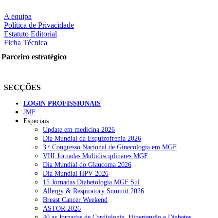
A equipa
Política de Privacidade
Estatuto Editorial
Ficha Técnica
Parceiro estratégico
SECÇÕES
LOGIN PROFISSIONAIS
JMF
Especiais
Update em medicina 2026
Dia Mundial da Esquizofrenia 2026
3.ᵒ Congresso Nacional de Ginecologia em MGF
VIII Jornadas Multidisciplinares MGF
Dia Mundial do Glaucoma 2026
Dia Mundial HPV 2026
15 Jornadas Diabetologia MGF Sul
Allergy & Respiratory Summit 2026
Breast Cancer Weekend
ASTOR 2026
40.as Jornadas de Cardiologia, Hipertensão e Diabetes