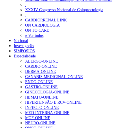
.
XXXIV Congresso Nacional de Coloproctologia
.
CARDIORRENAL LINK
ON CARDIOLOGIA
ON TO CARE
» Ver todos
Nacional
Investigação
SIMPÓSIOS
Especialidade
ALERGO-ONLINE
CARDIO-ONLINE
DERMA-ONLINE
CANABIS MEDICINAL-ONLINE
ENDO-ONLINE
GASTRO-ONLINE
GINECOLOGIA-ONLINE
HEMATO-ONLINE
HIPERTENSÃO E RCV-ONLINE
INFECTO-ONLINE
MED.INTERNA-ONLINE
MGF-ONLINE
NEURO-ONLINE