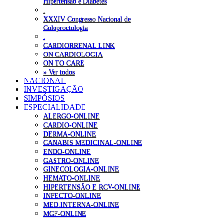
Hipertensão e Diabetes
.
XXXIV Congresso Nacional de
Coloproctologia
.
CARDIORRENAL LINK
ON CARDIOLOGIA
ON TO CARE
» Ver todos
NACIONAL
INVESTIGAÇÃO
SIMPÓSIOS
ESPECIALIDADE
ALERGO-ONLINE
CARDIO-ONLINE
DERMA-ONLINE
CANABIS MEDICINAL-ONLINE
ENDO-ONLINE
GASTRO-ONLINE
GINECOLOGIA-ONLINE
HEMATO-ONLINE
HIPERTENSÃO E RCV-ONLINE
INFECTO-ONLINE
MED.INTERNA-ONLINE
MGF-ONLINE