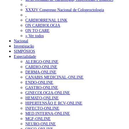
.
XXXIV Congresso Nacional de Coloproctologia
.
CARDIORRENAL LINK
ON CARDIOLOGIA
ON TO CARE
» Ver todos
Nacional
Investigação
SIMPÓSIOS
Especialidade
ALERGO-ONLINE
CARDIO-ONLINE
DERMA-ONLINE
CANABIS MEDICINAL-ONLINE
ENDO-ONLINE
GASTRO-ONLINE
GINECOLOGIA-ONLINE
HEMATO-ONLINE
HIPERTENSÃO E RCV-ONLINE
INFECTO-ONLINE
MED.INTERNA-ONLINE
MGF-ONLINE
NEURO-ONLINE