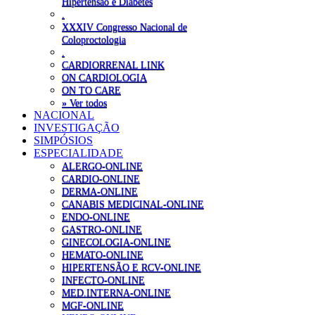
Hipertensão e Diabetes
.
XXXIV Congresso Nacional de
Coloproctologia
.
CARDIORRENAL LINK
ON CARDIOLOGIA
ON TO CARE
» Ver todos
NACIONAL
INVESTIGAÇÃO
SIMPÓSIOS
ESPECIALIDADE
ALERGO-ONLINE
CARDIO-ONLINE
DERMA-ONLINE
CANABIS MEDICINAL-ONLINE
ENDO-ONLINE
GASTRO-ONLINE
GINECOLOGIA-ONLINE
HEMATO-ONLINE
HIPERTENSÃO E RCV-ONLINE
INFECTO-ONLINE
MED.INTERNA-ONLINE
MGF-ONLINE