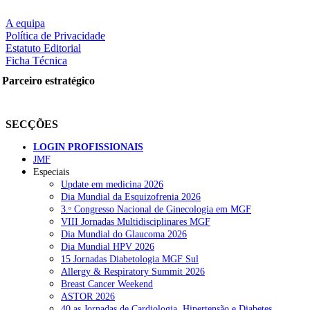
A equipa
Política de Privacidade
Estatuto Editorial
Ficha Técnica
Parceiro estratégico
SECÇÕES
LOGIN PROFISSIONAIS
JMF
Especiais
Update em medicina 2026
Dia Mundial da Esquizofrenia 2026
3.ᵒ Congresso Nacional de Ginecologia em MGF
VIII Jornadas Multidisciplinares MGF
Dia Mundial do Glaucoma 2026
Dia Mundial HPV 2026
15 Jornadas Diabetologia MGF Sul
Allergy & Respiratory Summit 2026
Breast Cancer Weekend
ASTOR 2026
40.as Jornadas de Cardiologia, Hipertensão e Diabetes