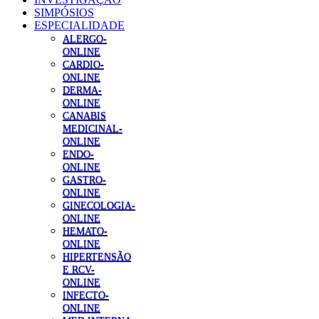
SIMPÓSIOS
ESPECIALIDADE
ALERGO-
ONLINE
CARDIO-
ONLINE
DERMA-
ONLINE
CANABIS
MEDICINAL-
ONLINE
ENDO-
ONLINE
GASTRO-
ONLINE
GINECOLOGIA-
ONLINE
HEMATO-
ONLINE
HIPERTENSÃO
E RCV-
ONLINE
INFECTO-
ONLINE