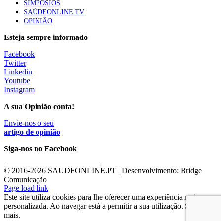
SIMPÓSIOS
SAÚDEONLINE.TV
OPINIÃO
Esteja sempre informado
Facebook
Twitter
Linkedin
Youtube
Instagram
A sua Opinião conta!
Envie-nos o seu
artigo de opinião
Siga-nos no Facebook
________________________
© 2016-
2026 SAUDEONLINE.PT | Desenvolvimento: Bridge
Comunicação
Page load link
Este site utiliza cookies para lhe oferecer uma experiência mais
personalizada. Ao navegar está a permitir a sua utilização. Saber
mais.