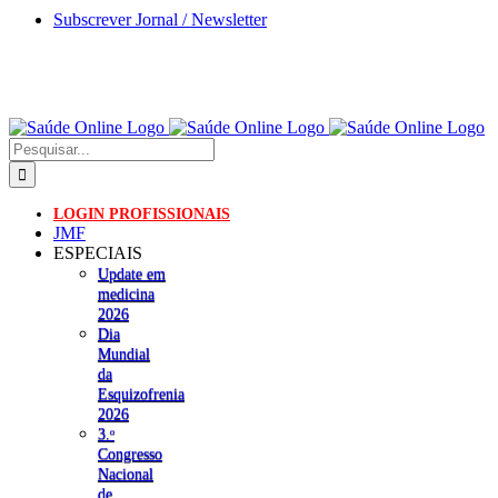
Skip
Subscrever Jornal / Newsletter
to
content
Pesquisar
LOGIN PROFISSIONAIS
JMF
ESPECIAIS
Update em
medicina
2026
Dia
Mundial
da
Esquizofrenia
2026
3.ᵒ
Congresso
Nacional
de