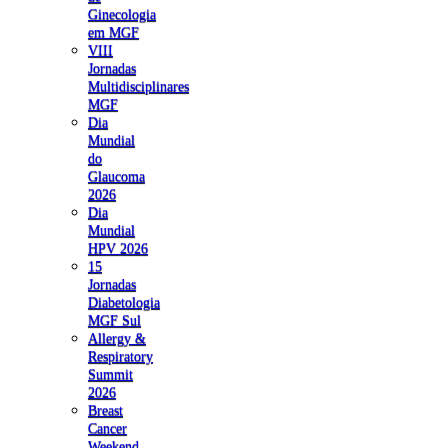
Ginecologia
em MGF
VIII
Jornadas
Multidisciplinares
MGF
Dia
Mundial
do
Glaucoma
2026
Dia
Mundial
HPV 2026
15
Jornadas
Diabetologia
MGF Sul
Allergy &
Respiratory
Summit
2026
Breast
Cancer
Weekend