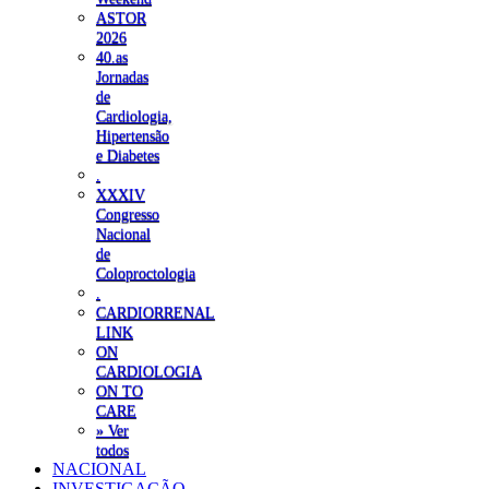
ASTOR
2026
40.as
Jornadas
de
Cardiologia,
Hipertensão
e Diabetes
.
XXXIV
Congresso
Nacional
de
Coloproctologia
.
CARDIORRENAL
LINK
ON
CARDIOLOGIA
ON TO
CARE
» Ver
todos
NACIONAL
INVESTIGAÇÃO