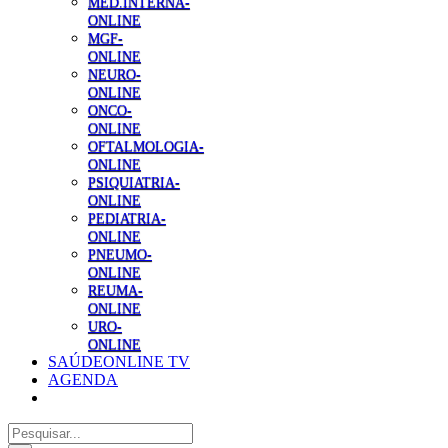
MED.INTERNA-
ONLINE
MGF-
ONLINE
NEURO-
ONLINE
ONCO-
ONLINE
OFTALMOLOGIA-
ONLINE
PSIQUIATRIA-
ONLINE
PEDIATRIA-
ONLINE
PNEUMO-
ONLINE
REUMA-
ONLINE
URO-
ONLINE
SAÚDEONLINE TV
AGENDA
Pesquisar