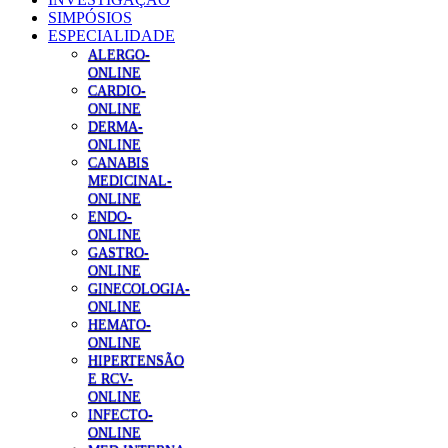
SIMPÓSIOS
ESPECIALIDADE
ALERGO-
ONLINE
CARDIO-
ONLINE
DERMA-
ONLINE
CANABIS
MEDICINAL-
ONLINE
ENDO-
ONLINE
GASTRO-
ONLINE
GINECOLOGIA-
ONLINE
HEMATO-
ONLINE
HIPERTENSÃO
E RCV-
ONLINE
INFECTO-
ONLINE