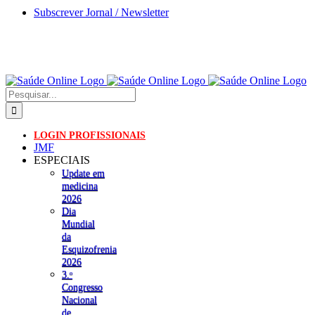
Skip
Subscrever Jornal / Newsletter
to
content
Pesquisar
LOGIN PROFISSIONAIS
JMF
ESPECIAIS
Update em
medicina
2026
Dia
Mundial
da
Esquizofrenia
2026
3.ᵒ
Congresso
Nacional
de