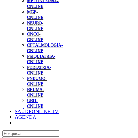
MED.INTERNA-
ONLINE
MGF-
ONLINE
NEURO-
ONLINE
ONCO-
ONLINE
OFTALMOLOGIA-
ONLINE
PSIQUIATRIA-
ONLINE
PEDIATRIA-
ONLINE
PNEUMO-
ONLINE
REUMA-
ONLINE
URO-
ONLINE
SAÚDEONLINE TV
AGENDA
Pesquisar