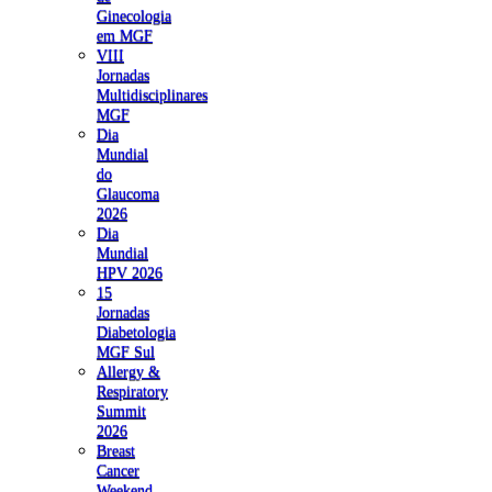
Ginecologia
em MGF
VIII
Jornadas
Multidisciplinares
MGF
Dia
Mundial
do
Glaucoma
2026
Dia
Mundial
HPV 2026
15
Jornadas
Diabetologia
MGF Sul
Allergy &
Respiratory
Summit
2026
Breast
Cancer
Weekend