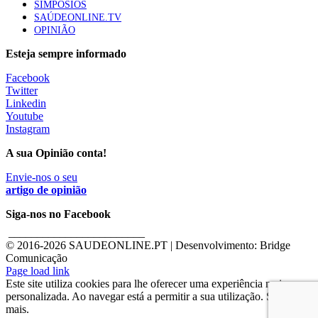
SIMPÓSIOS
SAÚDEONLINE.TV
OPINIÃO
Esteja sempre informado
Facebook
Twitter
Linkedin
Youtube
Instagram
A sua Opinião conta!
Envie-nos o seu
artigo de opinião
Siga-nos no Facebook
________________________
© 2016-
2026 SAUDEONLINE.PT | Desenvolvimento: Bridge
Comunicação
Page load link
Este site utiliza cookies para lhe oferecer uma experiência mais
personalizada. Ao navegar está a permitir a sua utilização. Saber
mais.