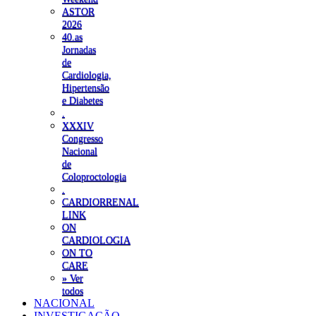
ASTOR
2026
40.as
Jornadas
de
Cardiologia,
Hipertensão
e Diabetes
.
XXXIV
Congresso
Nacional
de
Coloproctologia
.
CARDIORRENAL
LINK
ON
CARDIOLOGIA
ON TO
CARE
» Ver
todos
NACIONAL
INVESTIGAÇÃO