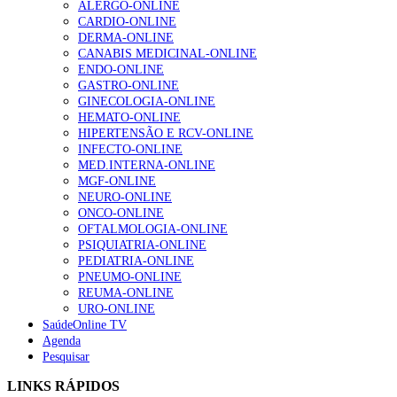
ALERGO-ONLINE
gesto conta e cada profissional faz a diferença”
CARDIO-ONLINE
203 visualizações
DERMA-ONLINE
CANABIS MEDICINAL-ONLINE
ENDO-ONLINE
GASTRO-ONLINE
1.º Episódio do Podcast “Frequência Cardio – Sintoniza
GINECOLOGIA-ONLINE
te na Insuficiência Cardíaca” da Bayer
HEMATO-ONLINE
169 visualizações
HIPERTENSÃO E RCV-ONLINE
INFECTO-ONLINE
MED.INTERNA-ONLINE
MGF-ONLINE
Alguns milhares de utentes podem ficar sem médico de
NEURO-ONLINE
família com nova regras do registo, alerta associação
ONCO-ONLINE
132 visualizações
OFTALMOLOGIA-ONLINE
PSIQUIATRIA-ONLINE
PEDIATRIA-ONLINE
PNEUMO-ONLINE
REUMA-ONLINE
“Os programas de rastreio do cancro do pulmão são
URO-ONLINE
custo-efetivos e representam um investimento
SaúdeOnline TV
sustentável para os sistemas de saúde”
Agenda
93 visualizações
Pesquisar
LINKS RÁPIDOS
Quase quatro em cada dez doentes com enfarte