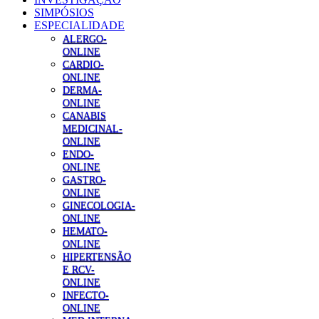
SIMPÓSIOS
ESPECIALIDADE
ALERGO-
ONLINE
CARDIO-
ONLINE
DERMA-
ONLINE
CANABIS
MEDICINAL-
ONLINE
ENDO-
ONLINE
GASTRO-
ONLINE
GINECOLOGIA-
ONLINE
HEMATO-
ONLINE
HIPERTENSÃO
E RCV-
ONLINE
INFECTO-
ONLINE