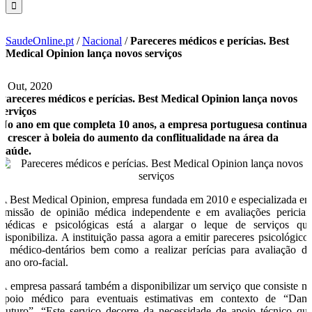
SaudeOnline.pt
/
Nacional
/
Pareceres médicos e perícias. Best
Medical Opinion lança novos serviços
1 Out, 2020
Pareceres médicos e perícias. Best Medical Opinion lança novos
serviços
No ano em que completa 10 anos, a empresa portuguesa continua
a crescer à boleia do aumento da conflitualidade na área da
Saúde.
A Best Medical Opinion, empresa fundada em 2010 e especializada e
emissão de opinião médica independente e em avaliações periciai
médicas e psicológicas está a alargar o leque de serviços qu
disponibiliza. A instituição passa agora a emitir pareceres psicológico
e médico-dentários bem como a realizar perícias para avaliação d
dano oro-facial.
A empresa passará também a disponibilizar um serviço que consiste n
apoio médico para eventuais estimativas em contexto de “Dan
Futuro”. “Este serviço decorre da necessidade de apoio técnico qu