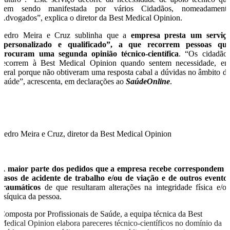
vem sendo manifestada por vários Cidadãos, nomeadament
Advogados”, explica o diretor da Best Medical Opinion.
Pedro Meira e Cruz sublinha que a
empresa presta um serviç
“personalizado e qualificado”, a que recorrem pessoas qu
procuram uma segunda opinião técnico-científica
. “Os cidadão
recorrem à Best Medical Opinion quando sentem necessidade, e
geral porque não obtiveram uma resposta cabal a dúvidas no âmbito d
Saúde”, acrescenta, em declarações ao
SaúdeOnline
.
Pedro Meira e Cruz, diretor da Best Medical Opinion
A
maior parte dos pedidos que a empresa recebe correspondem 
casos de acidente de trabalho e/ou de viação e de outros evento
traumáticos
de que resultaram alterações na integridade física e/o
psíquica da pessoa.
Composta por Profissionais de Saúde, a equipa técnica da Best
Medical Opinion elabora pareceres técnico-científicos no domínio da