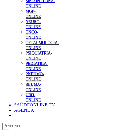
MED.INTERNA-
ONLINE
MGF-
ONLINE
NEURO-
ONLINE
ONCO-
ONLINE
OFTALMOLOGIA-
ONLINE
PSIQUIATRIA-
ONLINE
PEDIATRIA-
ONLINE
PNEUMO-
ONLINE
REUMA-
ONLINE
URO-
ONLINE
SAÚDEONLINE TV
AGENDA
Pesquisar