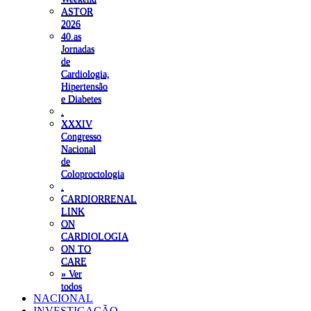
ASTOR
2026
40.as
Jornadas
de
Cardiologia,
Hipertensão
e Diabetes
.
XXXIV
Congresso
Nacional
de
Coloproctologia
.
CARDIORRENAL
LINK
ON
CARDIOLOGIA
ON TO
CARE
» Ver
todos
NACIONAL
INVESTIGAÇÃO