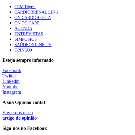
apresentavam níveis elevados de Lp(a), revela estudo
CRM Digest
87 visualizações
CARDIORRENAL LINK
ON CARDIOLOGIA
ON TO CARE
AGENDA
Trodelvy aprovado para primeira linha no cancro da
ENTREVISTAS
mama triplo negativo metastático em doentes não
SIMPÓSIOS
elegíveis para inibidores PD-(L)1
SAÚDEONLINE.TV
61 visualizações
OPINIÃO
Esteja sempre informado
MAIS NOTÍCIAS
Facebook
Twitter
Linkedin
Youtube
Instagram
A sua Opinião conta!
Envie-nos o seu
artigo de opinião
Siga-nos no Facebook