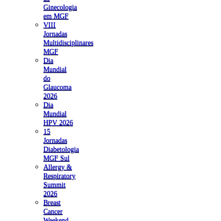
Ginecologia
em MGF
VIII
Jornadas
Multidisciplinares
MGF
Dia
Mundial
do
Glaucoma
2026
Dia
Mundial
HPV 2026
15
Jornadas
Diabetologia
MGF Sul
Allergy &
Respiratory
Summit
2026
Breast
Cancer
Weekend