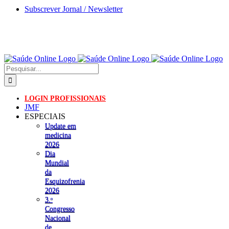
Skip
Subscrever Jornal / Newsletter
to
content
Pesquisar
LOGIN PROFISSIONAIS
JMF
ESPECIAIS
Update em
medicina
2026
Dia
Mundial
da
Esquizofrenia
2026
3.ᵒ
Congresso
Nacional
de