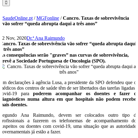
SaudeOnline.pt
/
MGFonline
/
Cancro. Taxas de sobrevivência
vão sofrer “queda abrupta daqui a três anos”
12 Nov, 2020
Dr.ª Ana Raimundo
Cancro. Taxas de sobrevivência vão sofrer “queda abrupta daqui
a três anos”
As consequências serão "graves” nas curvas de sobrevivência,
prevê a Sociedade Portuguesa de Oncologia (SPO).
Em declarações à agência Lusa, a presidente da SPO defendeu que o
médicos dos centros de saúde têm de ser libertados das tarefas ligadas 
covid-19 para
poderem acompanhar os doentes e fazer o
diagnósticos numa altura em que hospitais não podem recebe
mais doentes.
Segundo Ana Raimundo, devem ser colocados outro tipo d
profissionais a fazerem os telefonemas de acompanhamento do
suspeitos ou doentes com covid-19, uma situação que as autoridade
governamentais já estão a fazer.