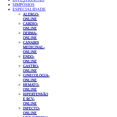
SIMPÓSIOS
ESPECIALIDADE
ALERGO-
ONLINE
CARDIO-
ONLINE
DERMA-
ONLINE
CANABIS
MEDICINAL-
ONLINE
ENDO-
ONLINE
GASTRO-
ONLINE
GINECOLOGIA-
ONLINE
HEMATO-
ONLINE
HIPERTENSÃO
E RCV-
ONLINE
INFECTO-
ONLINE