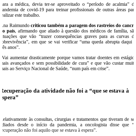
Para a médica, devia ter-se aproveitado o “período de acalmia” d
pandemia de covid-19 para treinar profissionais de outras áreas par
realizar este trabalho.
Ana Raimundo
criticou também a paragem dos rastreios do cancr
no país
, afirmando que aliado à questão dos médicos de família, sã
situações que vão “trazer consequências graves para as curvas d
sobrevivência”, em que se vai verificar “uma queda abrupta daqui 
três anos”.
“Vai aumentar drasticamente porque vamos tratar doentes em estágio
mais avançados e sem possibilidade de cura” e que vão custar muit
mais ao Serviço Nacional de Saúde, “num país em crise”.
Recuperação da atividade não foi a “que se estava à
espera”
Relativamente às consultas, cirurgias e tratamentos que tiveram de se
adiados desde o início da pandemia, a oncologista disse que “
recuperação não foi aquilo que se estava à espera”.