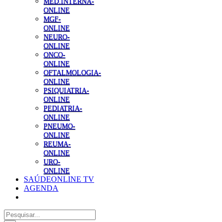
MED.INTERNA-
ONLINE
MGF-
ONLINE
NEURO-
ONLINE
ONCO-
ONLINE
OFTALMOLOGIA-
ONLINE
PSIQUIATRIA-
ONLINE
PEDIATRIA-
ONLINE
PNEUMO-
ONLINE
REUMA-
ONLINE
URO-
ONLINE
SAÚDEONLINE TV
AGENDA
Pesquisar