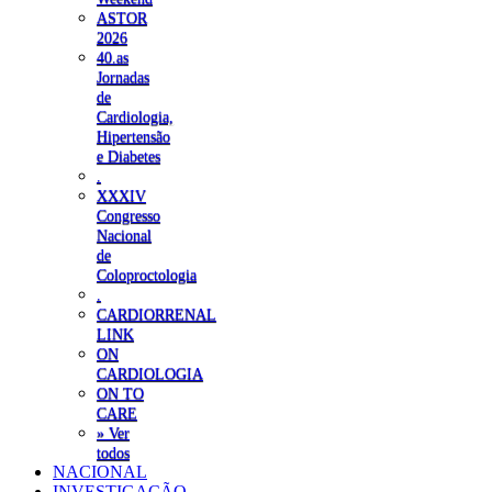
ASTOR
2026
40.as
Jornadas
de
Cardiologia,
Hipertensão
e Diabetes
.
XXXIV
Congresso
Nacional
de
Coloproctologia
.
CARDIORRENAL
LINK
ON
CARDIOLOGIA
ON TO
CARE
» Ver
todos
NACIONAL
INVESTIGAÇÃO