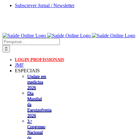
Skip
Subscrever Jornal / Newsletter
to
content
Pesquisar
LOGIN PROFISSIONAIS
JMF
ESPECIAIS
Update em
medicina
2026
Dia
Mundial
da
Esquizofrenia
2026
3.ᵒ
Congresso
Nacional
de