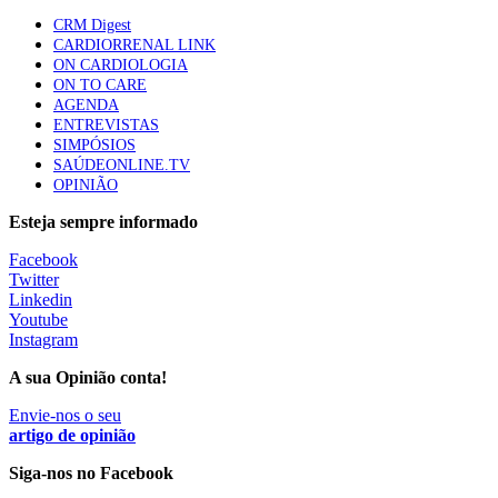
88 visualizações
CRM Digest
CARDIORRENAL LINK
ON CARDIOLOGIA
ON TO CARE
Trodelvy aprovado para primeira linha no cancro da
AGENDA
mama triplo negativo metastático em doentes não
ENTREVISTAS
elegíveis para inibidores PD-(L)1
SIMPÓSIOS
61 visualizações
SAÚDEONLINE.TV
OPINIÃO
MAIS NOTÍCIAS
Esteja sempre informado
Facebook
Twitter
Ordem dos Médicos pede simplificação urgente das regras para
Linkedin
atualização de dados dos utentes
Youtube
10 Ago, 2026
|
0 Comments
Instagram
A sua Opinião conta!
Programa Voltar a Casa para doentes com alta clínica só
Envie-nos o seu
avança com Orçamento de 2027
artigo de opinião
10 Ago, 2026
|
0 Comments
Siga-nos no Facebook