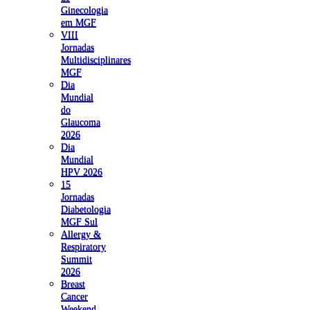
Ginecologia
em MGF
VIII
Jornadas
Multidisciplinares
MGF
Dia
Mundial
do
Glaucoma
2026
Dia
Mundial
HPV 2026
15
Jornadas
Diabetologia
MGF Sul
Allergy &
Respiratory
Summit
2026
Breast
Cancer
Weekend